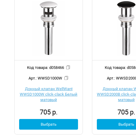
Код товара: d058466
Код товара:
Арт.: WWSD1000W
Арт.: WWSD20
Донный клапан WellWant
Донный клапан W
WWSD1000W click-clack Белый
WWSD2000B click-cl
матовый
матовый
705 р.
705 р.
Выбрать
Выбрать