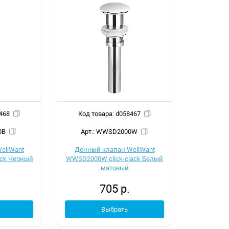
 d058468
Код товара: d058467
00B
Арт.: WWSD2000W
ellWant
Донный клапан WellWant
ack Черный
WWSD2000W click-clack Белый
матовый
705 р.
Выбрать