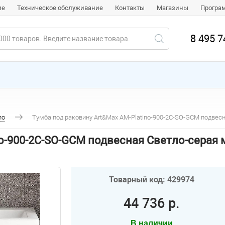
ие
Техническое обслуживание
Контакты
Магазины
Програ
8 495 7
no
Тумба под раковину Art&Max AM-Platino-900-2C-SO-GCM подвес
no-900-2C-SO-GCM подвесная Светло-серая
Товарный код: 429974
44 736 р.
В наличии