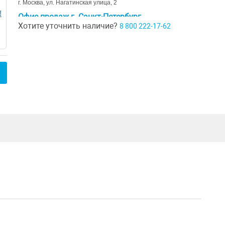
г. Москва, ул. Нагатинская улица, 2
!
Офис продаж г. Санкт-Петербург
Хотите уточнить наличие?
8 800 222-17-62
г. Санкт-Петербург, ул. Ивана Черных д. 29
Шоурум г. Краснодар
г. Краснодар, коттеджный посёлок Близкий, ул. Ивана Шкабуры
д. 8, помещение 4,5