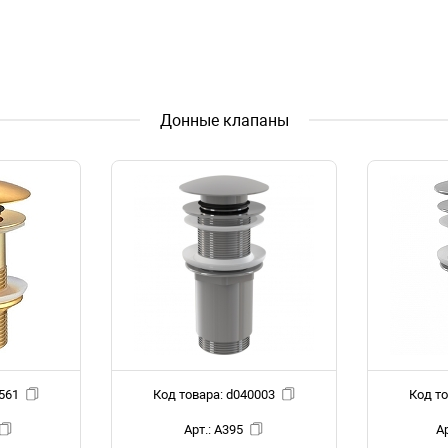
Донные клапаны
 d045561
Код товара: d040003
Арт.: A395