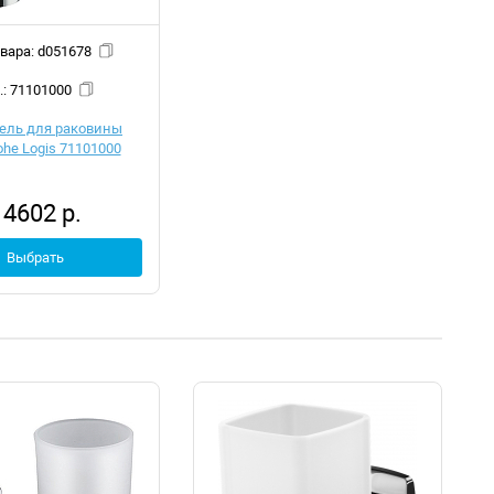
Код товара: d051678
Арт.: 71101000
ель для раковины
he Logis 71101000
14602 р.
Выбрать