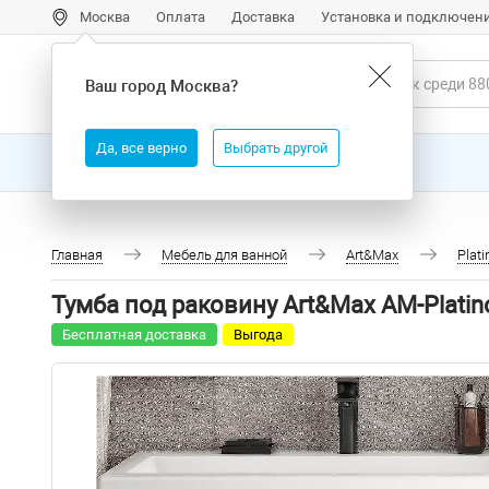
Москва
Оплата
Доставка
Установка и подключен
Ваш город
Москва
?
Да, все верно
Выбрать другой
Все товары
Бренды
Главная
Мебель для ванной
Art&Max
Plati
Тумба под раковину Art&Max AM-Plati
Бесплатная доставка
Выгода