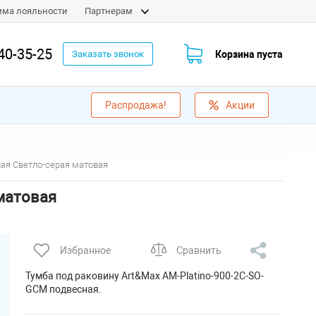
мма лояльности
Партнерам
40-35-25
Корзина пуста
Заказать звонок
Распродажа!
Акции
ная Светло-серая матовая
 матовая
Избранное
Сравнить
Тумба под раковину Art&Max AM-Platino-900-2C-SO-
GCM подвесная.