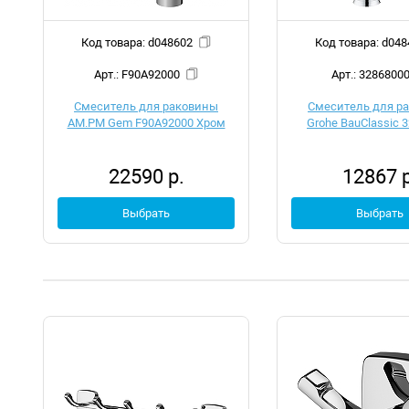
Код товара: d048602
Код товара:
Арт.: F90A92000
Арт.: 3286800
Смеситель для раковины
Смеситель для р
AM.PM Gem F90A92000 Хром
Grohe BauClassic 
22590 р.
12867 р
Выбрать
Выбрать