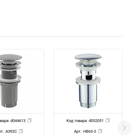
Код товара: d044613
Код товара: d052051
Арт.: A392C
Арт.: HB65-3