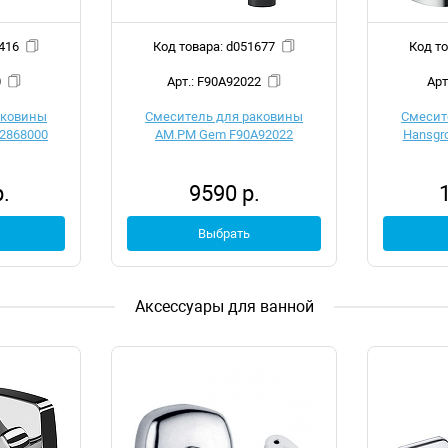
 d048416
Код товара: d051677
0
Арт.: F90A92022
аковины
Смеситель для раковины
Смесит
32868000
AM.PM Gem F90A92022
Hansgro
.
9590 р.
Выбрать
Аксессуары для ванной