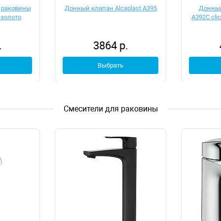
 раковины
Донный клапан Alcaplast A395
Донный
 золото
A392C cli
.
3864 р.
Выбрать
Смесители для раковины