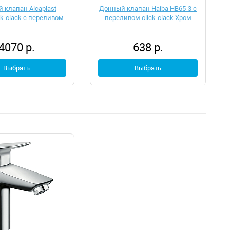
 клапан Alcaplast
Донный клапан Haiba HB65-3 с
ck-clack с переливом
переливом click-clack Хром
4070 р.
638 р.
Выбрать
Выбрать