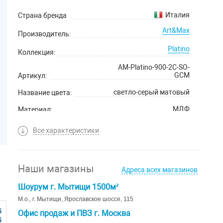
Италия
Страна бренда
Art&Max
Производитель:
Platino
Коллекция:
AM-Platino-900-2C-SO-
GCM
Артикул:
светло-серый матовый
Название цвета:
МДФ
Материал:
2 года
Гарантийный срок:
Все характеристики
Наши магазины
Адреса всех магазинов
Шоурум г. Мытищи 1500м²
М.о., г. Мытищи, Ярославское шоссе, 115
6
Офис продаж и ПВЗ г. Москва
6