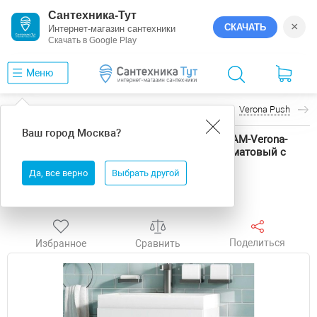
Сантехника-Тут
×
СКАЧАТЬ
Интернет-магазин сантехники
Скачать в Google Play
Меню
Главная
Мебель для ванной
Art&Max
Verona Push
Ваш город
Москва
?
Тумба под раковину Art&Max Verona Push 60 AM-Verona-
Push-600-2C-SO-BI-TS подвесная цвет Белый матовый с
тиснением
Да, все верно
Выбрать другой
Выгода
Поделиться
Избранное
Сравнить