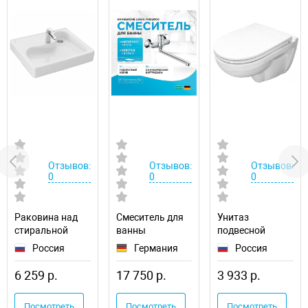
Отзывов:
Отзывов:
Отзывов:
0
0
0
Раковина над
Смеситель для
Унитаз
стиральной
ванны
подвесной
машиной Santek
Hansgrohe Logis
Sanita Luxe Best
Россия
Германия
Россия
Клио 50
71402000
WC.WH/Best/DM/WH
1WH501770
универсальный
6 259 р.
17 750 р.
3 933 р.
Посмотреть
Посмотреть
Посмотреть