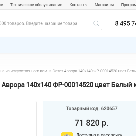
ие
Техническое обслуживание
Контакты
Магазины
Програ
8 495 7
на из искусственного камня Эстет Аврора 140х140 ФР-00014520 цвет Бе
т Аврора 140х140 ФР-00014520 цвет Белый
Товарный код: 620657
71 820 р.
Доступно в рассрочку