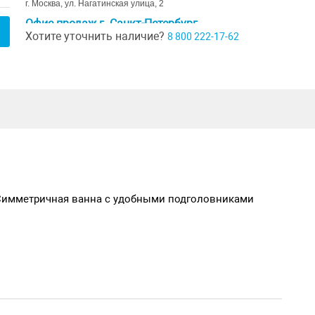
г. Москва, ул. Нагатинская улица, 2
Офис продаж г. Санкт-Петербург
Хотите уточнить наличие?
8 800 222-17-62
г. Санкт-Петербург, ул. Ивана Черных д. 29
Шоурум г. Краснодар
г. Краснодар, коттеджный посёлок Близкий, ул. Ивана Шкабуры
д. 8, помещение 4,5
 Симметричная ванна с удобными подголовниками