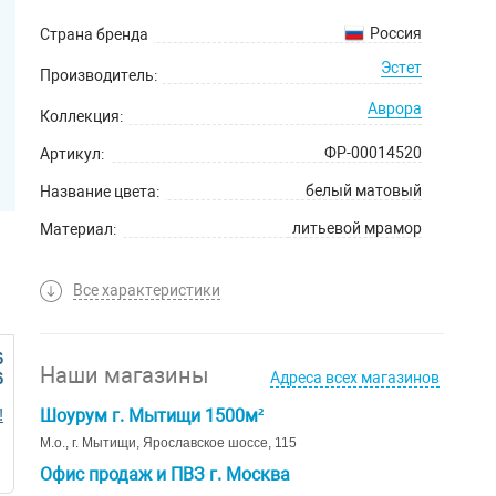
Россия
Страна бренда
Эстет
Производитель:
Аврора
Коллекция:
ФР-00014520
Артикул:
белый матовый
Название цвета:
литьевой мрамор
Материал:
2 года
Гарантийный срок:
Все характеристики
6
Наши магазины
6
Адреса всех магазинов
!
Шоурум г. Мытищи 1500м²
М.о., г. Мытищи, Ярославское шоссе, 115
Офис продаж и ПВЗ г. Москва