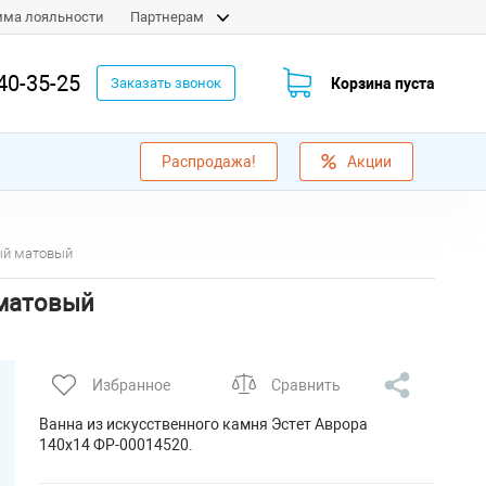
мма лояльности
Партнерам
40-35-25
Корзина пуста
Заказать звонок
Распродажа!
Акции
лый матовый
 матовый
Избранное
Сравнить
Ванна из искусственного камня Эстет Аврора
140х14 ФР-00014520.