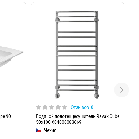
Отзывов: 0
ре 90
Водяной полотенцесушитель Ravak Cube
Во
50х100 X04000083669
50
Чехия