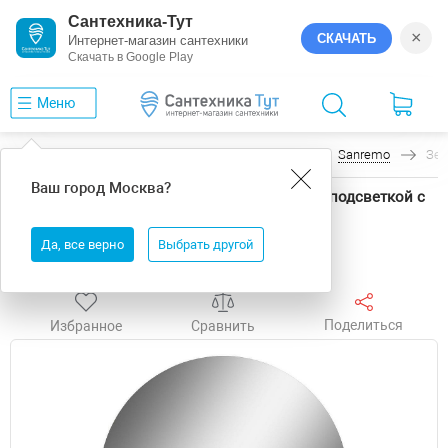
Сантехника-Тут
×
СКАЧАТЬ
Интернет-магазин сантехники
Скачать в Google Play
Меню
Главная
Мебель для ванной
Art&Max
Sanremo
Зер
Ваш город
Москва
?
Зеркало Art&Max Sanremo AM-San-550-DS-F с подсветкой с
бесконтактным выключателем
Да, все верно
Выбрать другой
Выгода
Поделиться
Избранное
Сравнить