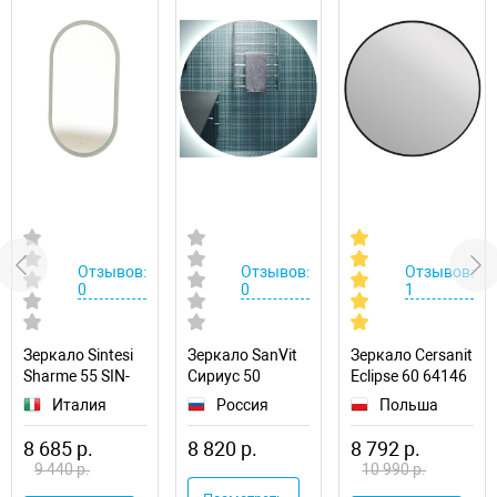
Отзывов:
Отзывов:
Отзывов:
0
0
1
Зеркало Sintesi
Зеркало SanVit
Зеркало Cersanit
Sharme 55 SIN-
Сириус 50
Eclipse 60 64146
SPEC-SHARME-
zsirius50 с
с подсветкой
Италия
Россия
Польша
55 с подсветкой
подсветкой
8 685 р.
8 820 р.
8 792 р.
9 440 р.
10 990 р.