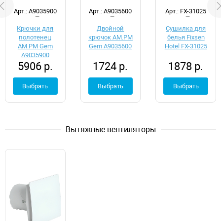
d051757
d051760
d035427
Арт.: A9035900
Арт.: A9035600
Арт.: FX-31025
Крючки для
Двойной
Сушилка для
полотенец
крючок AM.PM
белья Fixsen
AM.PM Gem
Gem A9035600
Hotel FX-31025
A9035900
5906 р.
1724 р.
1878 р.
Выбрать
Выбрать
Выбрать
Вытяжные вентиляторы