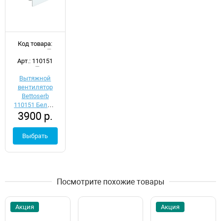
Код товара:
d054168
Арт.: 110151
Вытяжной
вентилятор
Bettoserb
110151 Белый
3900 р.
с обратным
клапаном
Выбрать
Посмотрите похожие товары
Акция
Акция