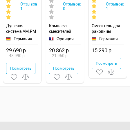
Отзывов:
Отзывов:
Отзывов:
1
0
1
Душевая
Комплект
Смеситель для
система AM.PM
смесителей
раковины
Like F0780700
Jacob Delafon
AM.PM Like
Германия
Франция
Германия
Kumin
F8093016
E99900RU-CP
29 690 р.
20 862 р.
15 290 р.
48 990 р.
21 960 р.
Посмотреть
Посмотреть
Посмотреть