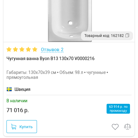
Товарный код: 162182
Отзывов: 2
Чугунная ванна Byon B13 130x70 V0000216
Габариты: 130x70x39 см • Объем: 98 л • чугунные •
прямоугольная
Швеция
В наличии
63 914 р. по
71 016 р.
промокоду
Купить