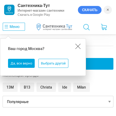
Сантехника-Тут
×
СКАЧАТЬ
Интернет-магазин сантехники
Скачать в Google Play
Меню
Главная
Ванны
универсальная
Byon
Ваш город
Москва
?
универсальная ванны Byon
Да, все верно
Применить фильтры
Выбрать другой
Коллекции бренда
13М
B13
Christa
Ide
Milan