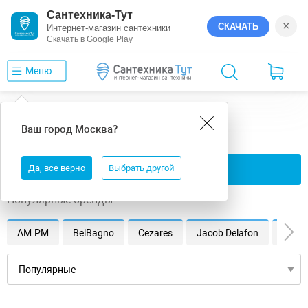
Сантехника-Тут
×
СКАЧАТЬ
Интернет-магазин сантехники
Скачать в Google Play
Меню
Главная
Ванны
универсальная
Ваш город
Москва
?
универсальная ванны
Да, все верно
Применить фильтры
Выбрать другой
Популярные бренды
AM.PM
BelBagno
Cezares
Jacob Delafon
Vince