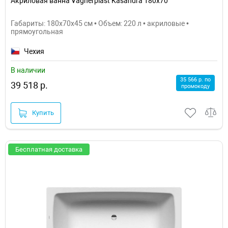
Акриловая ванна Vagnerplast Kasandra 180x70
Габариты: 180x70x45 см • Объем: 220 л • акриловые •
прямоугольная
Чехия
В наличии
35 566 р. по
39 518 р.
промокоду
Купить
Бесплатная доставка