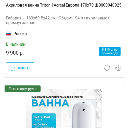
Акриловая ванна Triton 1Acreal Европа 170x70 Щ0000040925
Габариты: 169x69.5x42 см • Объем: 194 л • акриловые •
прямоугольная
Россия
В наличии
8 910 р. по
9 900 р.
промокоду
Купить
Есть в шоу-руме