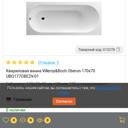
Товарный код: 013278
Отзывов: 3
Квариловая ванна Villeroy&Boch Oberon 170x70
UBQ177OBE2V-01
Габариты: 170x70x45 см • Объем: 135 л • квариловые •
прямоугольная
Пользуясь нашим сайтом, вы соглашаетесь с тем, что
мы используем
cookies
Германия
Согласен
В наличии
84 419 р.
0
0
0