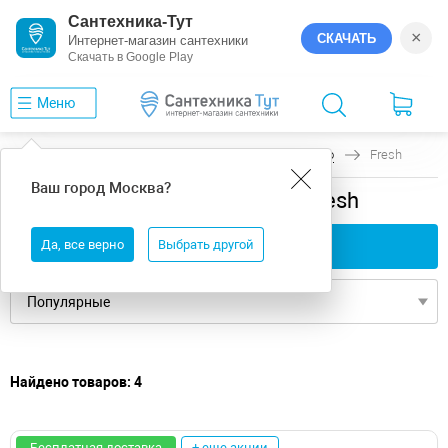
Сантехника-Тут
×
СКАЧАТЬ
Интернет-магазин сантехники
Скачать в Google Play
Меню
Главная
Ванны
универсальная
Creto
Fresh
Ваш город
Москва
?
универсальная ванны Creto Fresh
Да, все верно
Применить фильтры
Выбрать другой
Найдено товаров: 4
Бесплатная доставка
+ еще акции