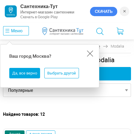
Сантехника-Тут
×
СКАЧАТЬ
Интернет-магазин сантехники
Скачать в Google Play
Меню
Главная
Ванны
универсальная
Creto
Modalia
Ваш город
Москва
?
универсальная ванны Creto Modalia
Да, все верно
Применить фильтры
Выбрать другой
Найдено товаров: 12
Акция
+ еще акции