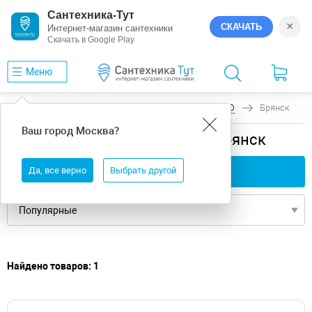
Сантехника-Тут
×
СКАЧАТЬ
Интернет-магазин сантехники
Скачать в Google Play
Меню
Главная
Ванны
универсальная
DIWO
Брянск
Ваш город
Москва
?
универсальная ванны DIWO Брянск
Да, все верно
Применить фильтры
Выбрать другой
Найдено товаров: 1