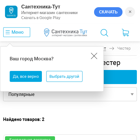
Сантехника-Тут
×
СКАЧАТЬ
Интернет-магазин сантехники
Скачать в Google Play
Меню
Главная
Ванны
универсальная
Эстет
Честер
Ваш город
Москва
?
универсальная ванны Эстет Честер
Да, все верно
Применить фильтры
Выбрать другой
Найдено товаров: 2
Бесплатная доставка