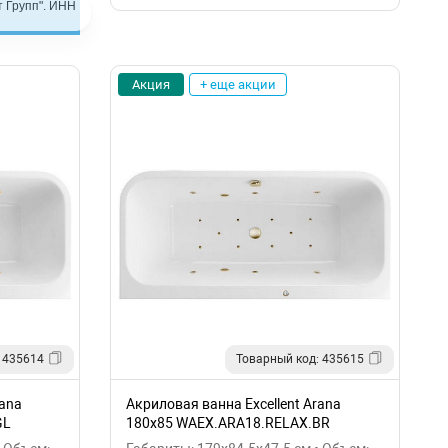
 Групп". ИНН
Акция
+ еще акции
 435614
Товарный код: 435615
rana
Акриловая ванна Excellent Arana
GL
180x85 WAEX.ARA18.RELAX.BR