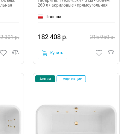
• Объем:
Габариты: 179x84.5x47.5 см • Объем:
ольная
260 л • акриловые • прямоугольная
Польша
182 408 р.
2 301 р.
215 950 р.
Купить
Акция
+ еще акции