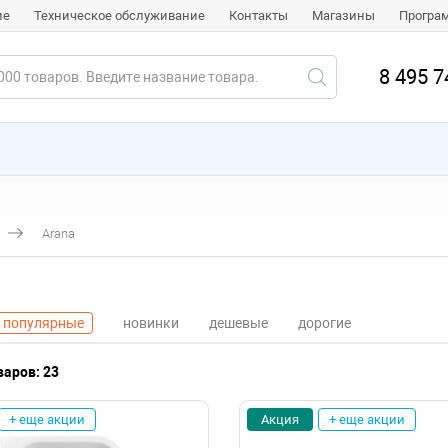
ие
Техническое обслуживание
Контакты
Магазины
Програ
8 495 7
Arana
популярные
новинки
дешевые
дорогие
варов: 23
+ еще акции
Акция
+ еще акции