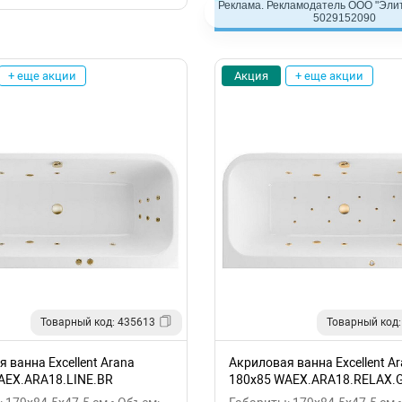
Реклама. Рекламодатель ООО "Элит
5029152090
+ еще акции
Акция
+ еще акции
Товарный код: 435613
Товарный код:
 ванна Excellent Arana
Акриловая ванна Excellent A
AEX.ARA18.LINE.BR
180x85 WAEX.ARA18.RELAX.