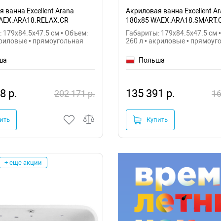
 ванна Excellent Arana
Акриловая ванна Excellent A
AEX.ARA18.RELAX.CR
180x85 WAEX.ARA18.SMART.
 179x84.5x47.5 см • Объем:
Габариты: 179x84.5x47.5 см 
криловые • прямоугольная
260 л • акриловые • прямоуг
ша
Польша
8 р.
135 391 р.
202 171 р.
16
ить
Купить
+ еще акции