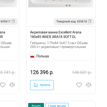
 435617
Товарный код: 435618
rana
Акриловая ванна Excellent Arana
BR
180x85 WAEX.ARA18.SOFT.GL
• Объем:
Габариты: 179x84.5x47.5 см • Объем:
ольная
260 л • акриловые • прямоугольная
Польша
126 396 р.
0 741 р.
148 681 р.
Купить
Акция
+ еще акции