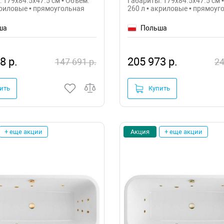
 179x84.5x47.5 см • Объем:
Габариты: 179x84.5x47.5 см 
криловые • прямоугольная
260 л • акриловые • прямоуг
ша
Польша
8 р.
205 973 р.
147 691 р.
24
ить
Купить
+ еще акции
Акция
+ еще акции