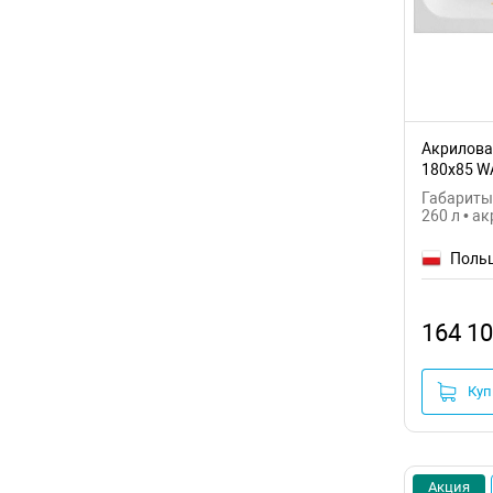
Акриловая
180x85 W
Габариты:
260 л • а
Поль
164 10
Куп
Акция