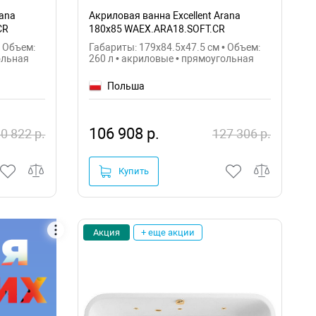
rana
Акриловая ванна Excellent Arana
CR
180x85 WAEX.ARA18.SOFT.CR
• Объем:
Габариты: 179x84.5x47.5 см • Объем:
ольная
260 л • акриловые • прямоугольная
Польша
106 908 р.
0 822 р.
127 306 р.
Купить
Акция
+ еще акции