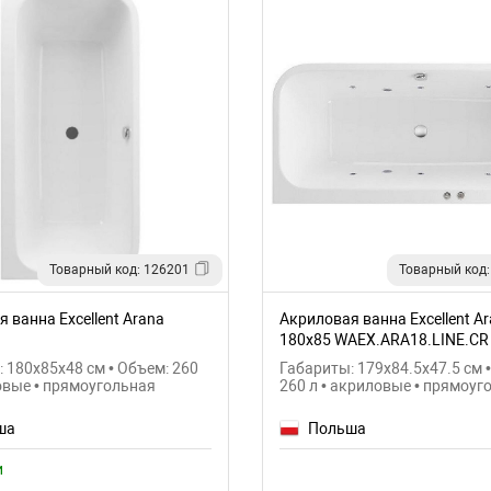
Товарный код: 126201
Товарный код:
 ванна Excellent Arana
Акриловая ванна Excellent A
180x85 WAEX.ARA18.LINE.CR
 180x85x48 см • Объем: 260
Габариты: 179x84.5x47.5 см 
овые • прямоугольная
260 л • акриловые • прямоуг
ша
Польша
и