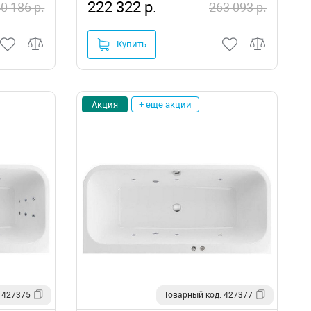
222 322 р.
0 186 р.
263 093 р.
Купить
Акция
+ еще акции
 427375
Товарный код: 427377