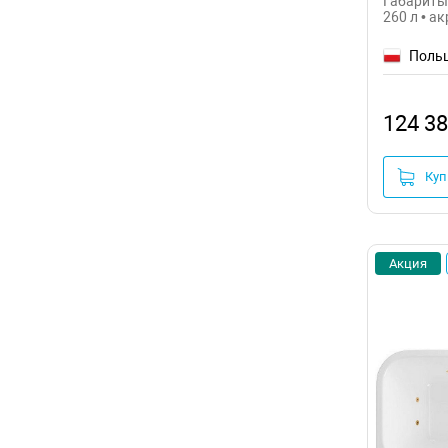
Габариты:
260 л • а
Поль
124 38
Куп
Акция