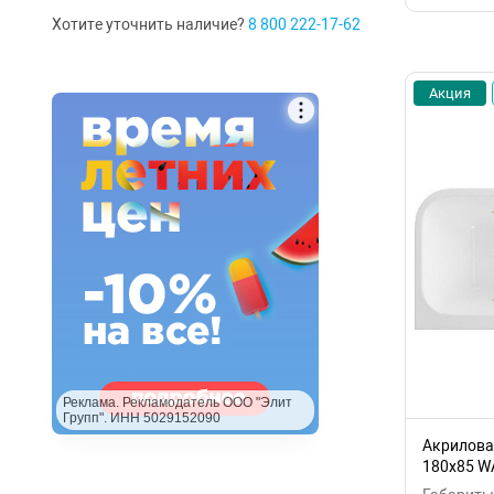
Хотите уточнить наличие?
8 800 222-17-62
Акция
Реклама. Рекламодатель ООО "Элит
Групп". ИНН 5029152090
Акриловая
180x85 W