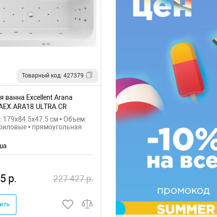
Товарный код: 427379
 ванна Excellent Arana
AEX.ARA18.ULTRA.CR
 179x84.5x47.5 см • Объем:
криловые • прямоугольная
ша
5 р.
227 427 р.
ить