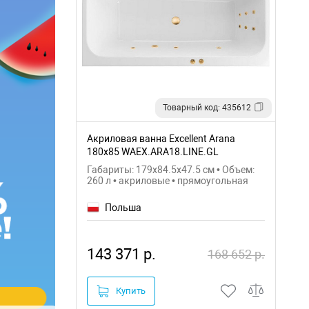
Товарный код: 435612
Акриловая ванна Excellent Arana
180x85 WAEX.ARA18.LINE.GL
Габариты: 179x84.5x47.5 см • Объем:
260 л • акриловые • прямоугольная
Польша
143 371 р.
168 652 р.
Купить