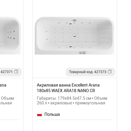
 427371
Товарный код: 427373
rana
Акриловая ванна Excellent Arana
180x85 WAEX.ARA18.NANO.CR
• Объем:
Габариты: 179x84.5x47.5 см • Объем:
ольная
260 л • акриловые • прямоугольная
Польша