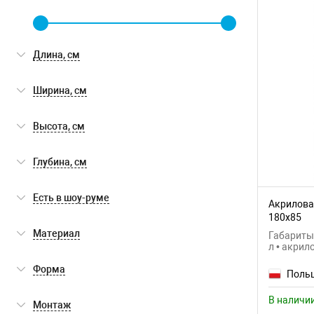
Длина, см
Ширина, см
Высота, см
Глубина, см
Есть в шоу-руме
Акриловая
180x85
Есть в шоу-руме
(0)
Материал
Габариты:
л • акрил
акрил
(23)
Форма
Поль
прямоугольная
(23)
В наличи
Монтаж