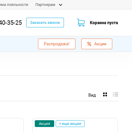
мма лояльности
Партнерам
40-35-25
Корзина пуста
Заказать звонок
Распродажа!
Акции
Вид
Акция
+ еще акции