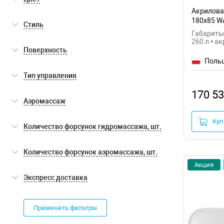
Акриловая
белый
(23)
180x85 W
Стиль
Габариты:
260 л • а
современный
(23)
Поверхность
Поль
глянцевая
(23)
Тип управления
170 53
сенсорное
(3)
Аэромассаж
пневматическое
(12)
Куп
есть
(10)
Количество форсунок гидромассажа, шт.
электронное
(7)
нет
(13)
6
(8)
Количество форсунок аэромассажа, шт.
Акция
12
(4)
10
(8)
Экспресс доставка
14
(8)
24
(2)
Экспресс доставка
(0)
36
(2)
Применить фильтры