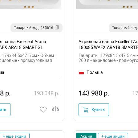
Товарный код: 435616
Товарный код:
 ванна Excellent Arana
Акриловая ванна Excellent A
AEX.ARA18.SMART.GL
180x85 WAEX.ARA18.SMART.
 179x84.5x47.5 см • Объем:
Габариты: 179x84.5x47.5 см 
криловые • прямоугольная
260 л • акриловые • прямоуг
ша
Польша
8 р.
143 980 р.
193 048 р.
17
ить
Купить
+ еще акции
Акция
+ еще акции