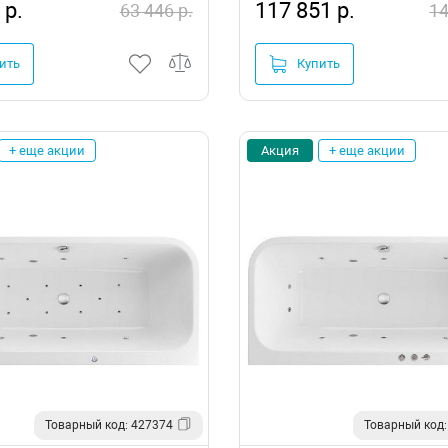
 р.
117 851 р.
63 446 р.
14
ить
Купить
+ еще акции
Акция
+ еще акции
Товарный код: 427374
Товарный код: