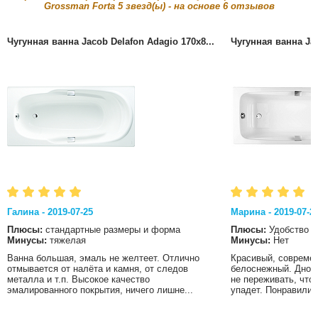
Grossman Forta
5
звезд(ы) - на основе
6
отзывов
Чугунная ванна Jacob Delafon Adagio 170x8...
Чугунная ванна Jac
Галина - 2019-07-25
Марина - 2019-07-2
Плюсы:
стандартные размеры и форма
Плюсы:
Удобство
Минусы:
тяжелая
Минусы:
Нет
Ванна большая, эмаль не желтеет. Отлично
Красивый, современ
отмывается от налёта и камня, от следов
белоснежный. Дно в
металла и т.п. Высокое качество
не переживать, что
эмалированного покрытия, ничего лишне...
упадет. Понравились