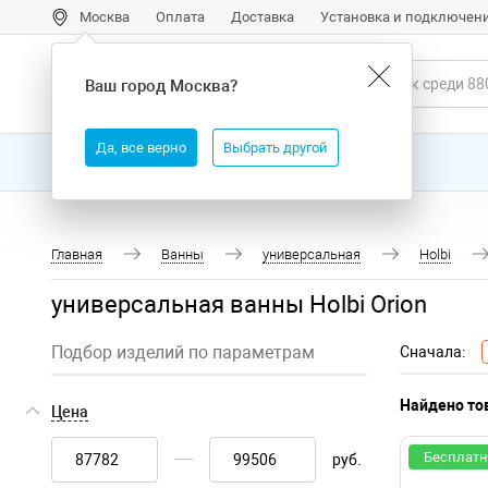
Москва
Оплата
Доставка
Установка и подключен
Ваш город
Москва
?
Да, все верно
Выбрать другой
Все товары
Бренды
Главная
Ванны
универсальная
Holbi
универсальная ванны Holbi Orion
Подбор изделий по параметрам
Сначала:
Найдено тов
Цена
Бесплатн
руб.