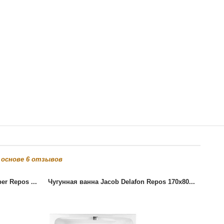
а основе
6
отзывов
er Repos ...
Чугунная ванна Jacob Delafon Repos 170x80...
Чугун