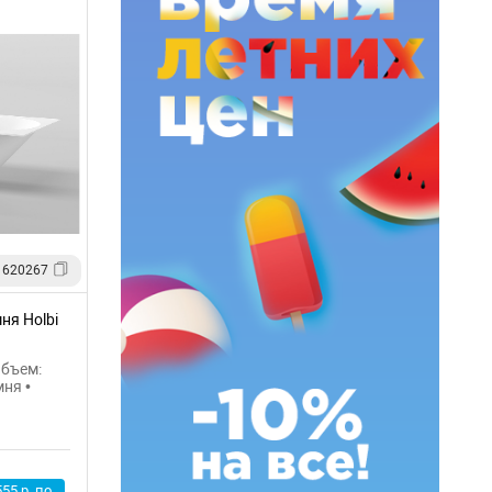
 620267
ня Holbi
Объем:
мня •
555 р. по