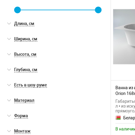
Длина, см
Ширина, см
Высота, см
Глубина, см
Есть в шоу-руме
Ванна из 
Orion 168
Есть в шоу-руме
(0)
Материал
Габариты:
л • из ис
прямоуго
искусственный камень
(2)
Форма
Белар
прямоугольная
(2)
В наличи
Монтаж