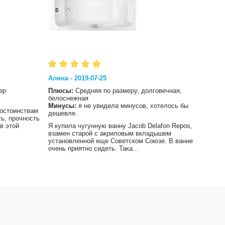
Алина - 2019-07-25
Влад 
ер
Плюсы:
Средняя по размеру, долговечная,
Плюс
белоснежная
Мину
Минусы:
я не увидела минусов, хотелось бы
достоинствам
Хотел
дешевле.
ть, прочность
сохра
в этой
Я купила чугунную ванну Jacob Delafon Repos,
чем и
взамен старой с акриловым вкладышем
не ос
установленной еще Советском Союзе. В ванне
очень приятно сидеть. Така...