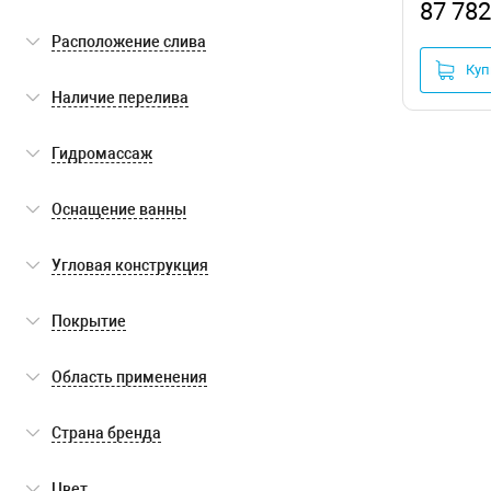
87 782
встраиваемый
(2)
Расположение слива
Куп
сбоку
(2)
Наличие перелива
есть
(2)
Гидромассаж
нет
(2)
Оснащение ванны
ножки
(2)
Угловая конструкция
нет
(2)
Покрытие
без покрытия
(2)
Область применения
для бытового использования
(2)
Страна бренда
Беларусь
(2)
Цвет