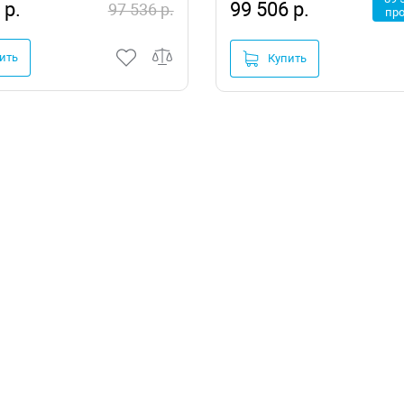
 р.
99 506 р.
97 536 р.
пр
ить
Купить