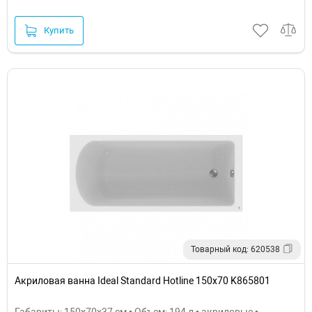
Купить
Товарный код: 620538
Акриловая ванна Ideal Standard Hotline 150х70 K865801
Габариты: 150x70x37 см • Объем: 194 л • акриловые •