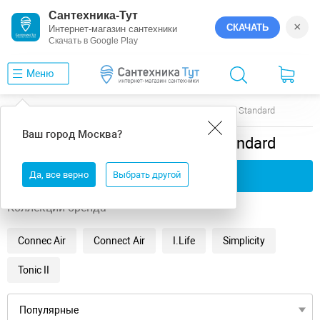
Сантехника-Тут
×
СКАЧАТЬ
Интернет-магазин сантехники
Скачать в Google Play
Меню
Главная
Ванны
универсальная
Ideal Standard
Ваш город
Москва
?
универсальная ванны Ideal Standard
Да, все верно
Применить фильтры
Выбрать другой
Коллекции бренда
Connec Air
Connect Air
I.Life
Simplicity
Tonic II