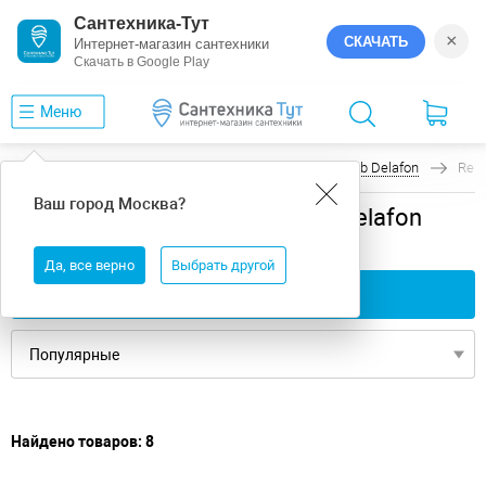
Сантехника-Тут
×
СКАЧАТЬ
Интернет-магазин сантехники
Скачать в Google Play
Меню
Главная
Ванны
универсальная
Jacob Delafon
Rep
Ваш город
Москва
?
универсальная ванны Jacob Delafon
Repos
Да, все верно
Выбрать другой
Применить фильтры
Найдено товаров: 8