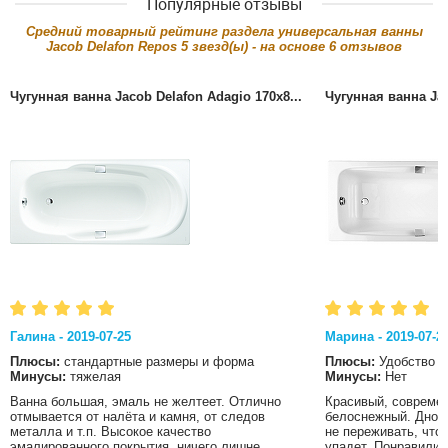
Популярные отзывы
Cредний товарный рейтинг раздела
универсальная ванны
Jacob Delafon Repos
5
звезд(ы) - на основе
6
отзывов
Чугунная ванна Jacob Delafon Adagio 170x8...
Чугунная ванна Jac
Галина - 2019-07-25
Марина - 2019-07-2
Плюсы:
стандартные размеры и форма
Плюсы:
Удобство
Минусы:
тяжелая
Минусы:
Нет
Ванна большая, эмаль не желтеет. Отлично
Красивый, современ
отмывается от налёта и камня, от следов
белоснежный. Дно в
металла и т.п. Высокое качество
не переживать, что
эмалированного покрытия, ничего лишне...
упадет. Понравились