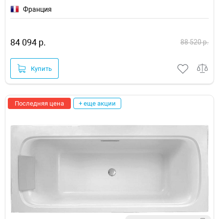
Франция
84 094 р.
88 520 р.
Купить
Последняя цена
+ еще акции