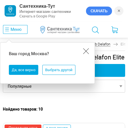
Сантехника-Тут
×
СКАЧАТЬ
Интернет-магазин сантехники
Скачать в Google Play
Меню
Главная
Ванны
универсальная
Jacob Delafon
Elite
Ваш город
Москва
?
универсальная ванны Jacob Delafon Elite
Да, все верно
Применить фильтры
Выбрать другой
Найдено товаров: 10
Последняя цена
+ еще акции