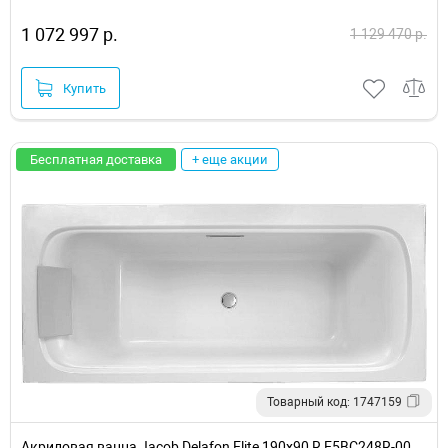
1 072 997 р.
1 129 470 р.
Купить
Бесплатная доставка
+ еще акции
Товарный код: 1747159
Акриловая ванна Jacob Delafon Elite 190x90 R E5BC248R-00