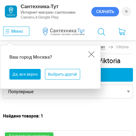
Сантехника-Тут
×
СКАЧАТЬ
Интернет-магазин сантехники
Скачать в Google Play
Меню
Главная
Ванны
универсальная
Relisan
Viktoria
Ваш город
Москва
?
универсальная ванны Relisan Viktoria
Да, все верно
Применить фильтры
Выбрать другой
Найдено товаров: 1
Бесплатная доставка