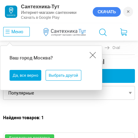
Сантехника-Тут
×
СКАЧАТЬ
Интернет-магазин сантехники
Скачать в Google Play
Меню
Главная
Ванны
универсальная
Riho
Oval
Ваш город
Москва
?
универсальная ванны Riho Oval
Да, все верно
Применить фильтры
Выбрать другой
Найдено товаров: 1
Бесплатная доставка