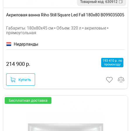
Товарный код: 630912
Акриловая ванна Riho Still Square Led Fall 180х80 B099035005
Габариты: 180x80x45 см • Объем: 320 л • акриловые •
прямоугольная
Нидерланды
193 410 р. по
214 900 р.
промокоду
Купить
Бесплатная доставка