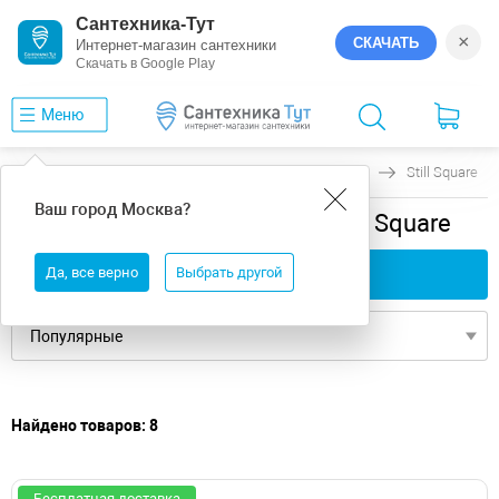
Сантехника-Тут
×
СКАЧАТЬ
Интернет-магазин сантехники
Скачать в Google Play
Меню
Главная
Ванны
универсальная
Riho
Still Square
Ваш город
Москва
?
универсальная ванны Riho Still Square
Да, все верно
Применить фильтры
Выбрать другой
Найдено товаров: 8
Бесплатная доставка