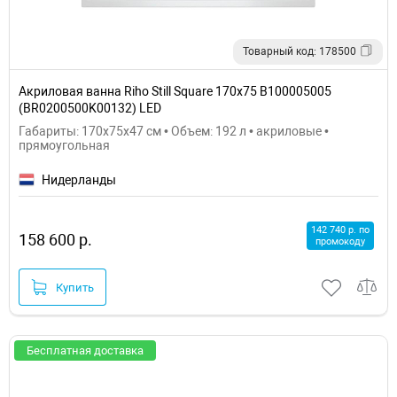
Товарный код: 178500
Акриловая ванна Riho Still Square 170x75 B100005005
(BR0200500K00132) LED
Габариты: 170x75x47 см • Объем: 192 л • акриловые •
прямоугольная
Нидерланды
142 740 р. по
158 600 р.
промокоду
Купить
Бесплатная доставка