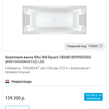
Товарный код: 178505
Акриловая ванна Riho Still Square 180х80 B099005005
(BR0100500K00132) LED
Габариты: 180x80x47 см • Объем: 233 л • акриловые •
прямоугольная
Нидерланды
143 280 р. по
159 200 р.
промокоду