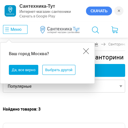
Сантехника-Тут
×
СКАЧАТЬ
Интернет-магазин сантехники
Скачать в Google Play
Меню
Главная
Ванны
универсальная
Santek
Санторини
Ваш город
Москва
?
универсальная ванны Santek Санторини
Да, все верно
Применить фильтры
Выбрать другой
Найдено товаров: 3