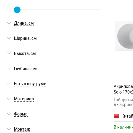
Длина, см
Ширина, см
Высота, см
Глубина, см
Есть в шоу-руме
Акрилова
Solo 170x
Есть в шоу-руме
(0)
Материал
Габариты:
л • акрил
акрил
(1)
Форма
Кита
прямоугольная
(1)
В наличи
Монтаж