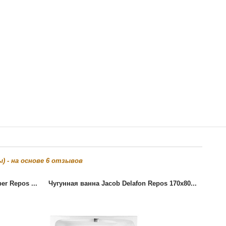
) - на основе
6
отзывов
er Repos ...
Чугунная ванна Jacob Delafon Repos 170x80...
Чугун