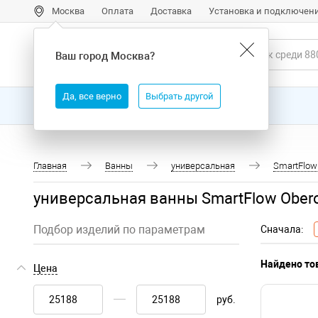
Москва
Оплата
Доставка
Установка и подключен
Ваш город
Москва
?
Да, все верно
Выбрать другой
Все товары
Бренды
Главная
Ванны
универсальная
SmartFlow
универсальная ванны SmartFlow Obero
Подбор изделий по параметрам
Сначала:
Найдено тов
Цена
руб.