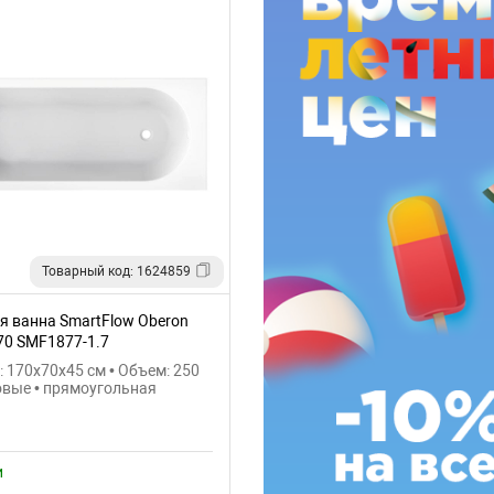
Товарный код: 1624859
я ванна SmartFlow Oberon
70 SMF1877-1.7
 170x70x45 см • Объем: 250
овые • прямоугольная
й
и