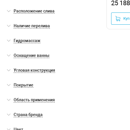
25 188
встраиваемый
(1)
Расположение слива
Куп
сбоку
(1)
Наличие перелива
есть
(1)
Гидромассаж
нет
(1)
Оснащение ванны
каркас
(1)
Угловая конструкция
ножки
(1)
нет
(1)
Покрытие
антискользящее
(1)
Область применения
для бытового использования
(1)
Страна бренда
Китай
(1)
Цвет