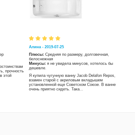
Алина - 2019-07-25
Влад 
ер
Плюсы:
Средняя по размеру, долговечная,
Плюс
белоснежная
Мину
Минусы:
я не увидела минусов, хотелось бы
достоинствам
Хотел
дешевле.
ть, прочность
сохра
в этой
Я купила чугунную ванну Jacob Delafon Repos,
чем и
взамен старой с акриловым вкладышем
не ос
установленной еще Советском Союзе. В ванне
очень приятно сидеть. Така...