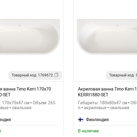
Товарный код: 1769672
Товарный код: 
 ванна Timo Kerri 170x70
Акриловая ванна Timo Kerri 
0-SET
KERRI1880-SET
 170x70x47 см • Объем: 265
Габариты: 180x80x47 см • Об
овые • овальная
л • акриловые • овальная
яндия
Финляндия
и
В наличии