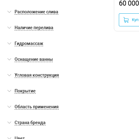
60 000
пристенный
(2)
Расположение слива
Куп
по центру
(2)
Наличие перелива
есть
(2)
Гидромассаж
нет
(2)
Оснащение ванны
слив-перелив
(2)
Угловая конструкция
каркас
(2)
нет
(2)
Покрытие
экран
(2)
антискользящее
(2)
Область применения
для бытового использования
(2)
Страна бренда
Финляндия
(2)
Цвет