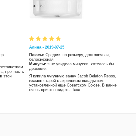
Алина - 2019-07-25
Влад 
ер
Плюсы:
Средняя по размеру, долговечная,
Плюс
белоснежная
Мину
Минусы:
я не увидела минусов, хотелось бы
достоинствам
Хотел
дешевле.
ть, прочность
сохра
в этой
Я купила чугунную ванну Jacob Delafon Repos,
чем и
взамен старой с акриловым вкладышем
не ос
установленной еще Советском Союзе. В ванне
очень приятно сидеть. Така...