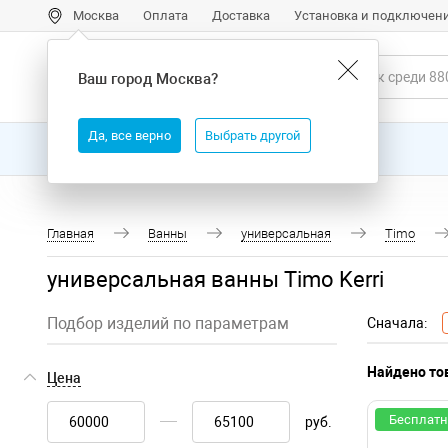
Москва
Оплата
Доставка
Установка и подключен
Ваш город
Москва
?
Да, все верно
Выбрать другой
Все товары
Бренды
Главная
Ванны
универсальная
Timo
универсальная ванны Timo Kerri
Подбор изделий по параметрам
Сначала:
Найдено тов
Цена
Бесплатн
руб.