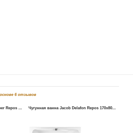
 основе
6
отзывов
er Repos ...
Чугунная ванна Jacob Delafon Repos 170x80...
Чугун