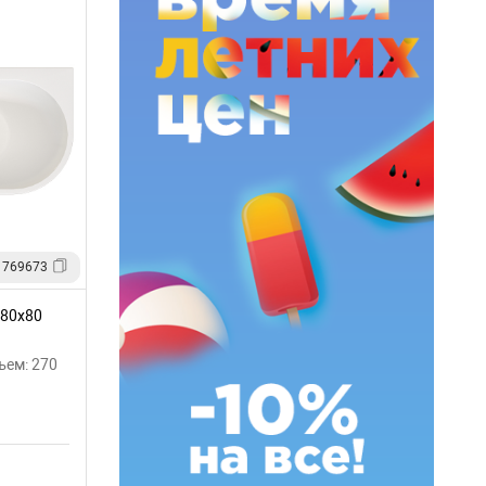
1769673
180х80
ъем: 270