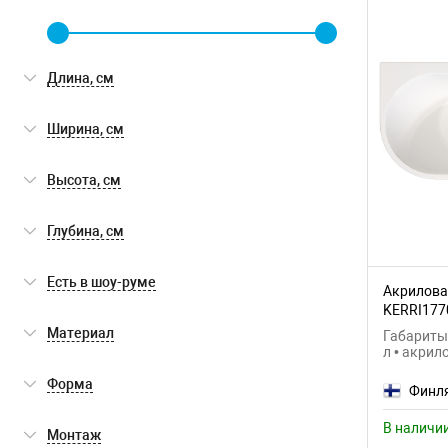
Длина, см
Ширина, см
Высота, см
Глубина, см
Есть в шоу-руме
Акриловая
KERRI177
Есть в шоу-руме
(0)
Материал
Габариты:
л • акрил
акрил
(2)
Форма
Финл
овальная
(2)
В наличи
Монтаж