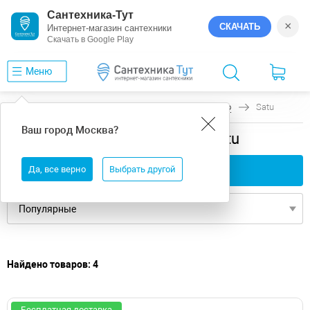
Сантехника-Тут
×
СКАЧАТЬ
Интернет-магазин сантехники
Скачать в Google Play
Меню
Главная
Ванны
универсальная
Timo
Satu
Ваш город
Москва
?
универсальная ванны Timo Satu
Да, все верно
Применить фильтры
Выбрать другой
Найдено товаров: 4
Бесплатная доставка