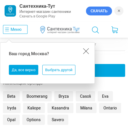
Сантехника-Тут
×
СКАЧАТЬ
Интернет-магазин сантехники
Скачать в Google Play
Меню
Главная
Ванны
универсальная
Vayer
Ваш город
Москва
?
универсальная ванны Vayer
Да, все верно
Применить фильтры
Выбрать другой
Коллекции бренда
Beta
Boomerang
Bryza
Casoli
Eva
Iryda
Kaliope
Kasandra
Milana
Ontario
Opal
Options
Savero