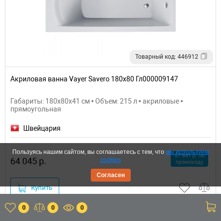
Товарный код: 446912
Акриловая ванна Vayer Savero 180x80 Гл000009147
Габариты: 180x80x41 см • Объем: 215 л • акриловые •
прямоугольная
Швейцария
Пользуясь нашим сайтом, вы соглашаетесь с тем, что
мы используем
57 641 р. по
64 045 р.
cookies
промокоду
Согласен
Купить
0
0
0