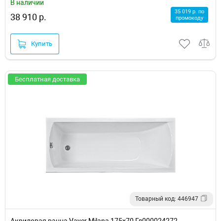
В наличии
35 019 р. по
38 910 р.
промокоду
Купить
Бесплатная доставка
Товарный код: 446947
Акриловая ванна Vayer Milana 175x70 Гл000024272