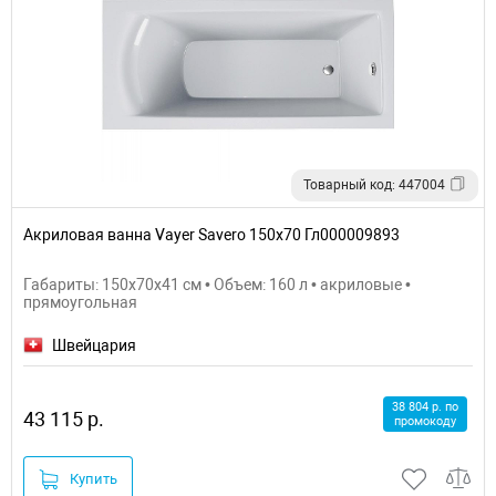
Товарный код: 447004
Акриловая ванна Vayer Savero 150x70 Гл000009893
Габариты: 150x70x41 см • Объем: 160 л • акриловые •
прямоугольная
Швейцария
38 804 р. по
43 115 р.
промокоду
Купить