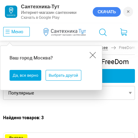
Сантехника-Тут
×
СКАЧАТЬ
Интернет-магазин сантехники
Скачать в Google Play
Меню
Главная
Ванны
универсальная
Wellsee
FreeDom
Ваш город
Москва
?
универсальная ванны Wellsee FreeDom
Да, все верно
Применить фильтры
Выбрать другой
Найдено товаров: 3
Выгода