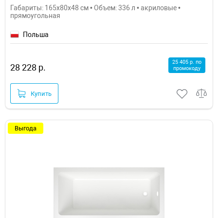
Габариты: 165x80x48 см • Объем: 336 л • акриловые •
прямоугольная
Польша
25 405 р. по
28 228 р.
промокоду
Купить
Выгода