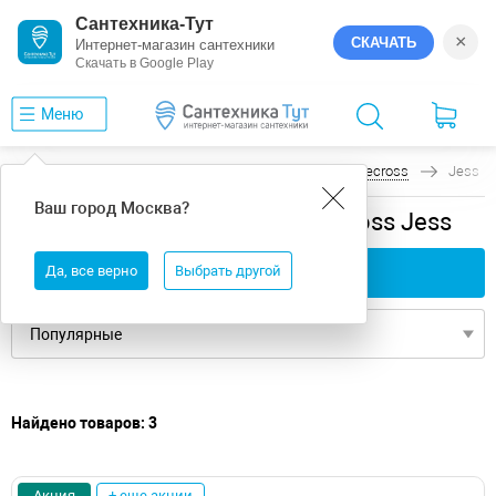
Сантехника-Тут
×
СКАЧАТЬ
Интернет-магазин сантехники
Скачать в Google Play
Меню
Главная
Ванны
универсальная
Whitecross
Jess
Ваш город
Москва
?
универсальная ванны Whitecross Jess
Да, все верно
Применить фильтры
Выбрать другой
Найдено товаров: 3
Акция
+ еще акции