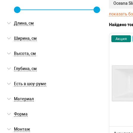
Oceana Sl
показать б
Длина, см
Найдено то
Ширина, см
Акция
Высота, см
Глубина, см
Есть в шоу-руме
Есть в шоу-руме
(0)
Материал
акрил
(182)
Форма
прямоугольная
(174)
Монтаж