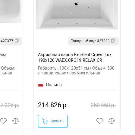
 427377
Товарный код: 427393
rana
Акриловая ванна Excellent Crown Lux
190x120 WAEX.CRO19.RELAX.CR
• Объем:
Габариты: 190x120x51 см • Объем: 530
ольная
л • акриловые • прямоугольная
Польша
214 826 р.
7 306 р.
250 568 р.
Купить