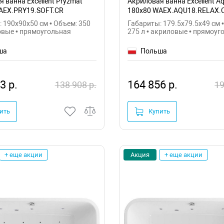
 ванна Excellent Pryzmat
Акриловая ванна Excellent Aq
AEX.PRY19.SOFT.CR
180x80 WAEX.AQU18.RELAX.
 190x90x50 см • Объем: 350
Габариты: 179.5x79.5x49 см 
овые • прямоугольная
275 л • акриловые • прямоуг
ша
Польша
3 р.
164 856 р.
138 908 р.
19
ить
Купить
+ еще акции
Акция
+ еще акции