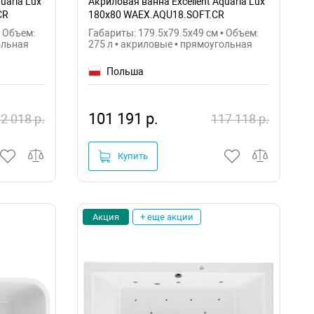
uaria Lux
Акриловая ванна Excellent Aquaria Lux
CR
180x80 WAEX.AQU18.SOFT.CR
• Объем:
Габариты: 179.5x79.5x49 см • Объем:
ольная
275 л • акриловые • прямоугольная
Польша
101 191 р.
2 018 р.
117 118 р.
Купить
Акция
+ еще акции