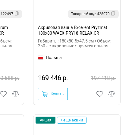
 122497
Товарный код: 428070
urum
Акриловая ванна Excellent Pryzmat
CR
180x80 WAEX.PRY18.RELAX.CR
Объем:
Габариты: 180x80.5x47.5 см • Объем:
ольная
250 л • акриловые • прямоугольная
Польша
169 446 р.
0 688 р.
197 418 р.
Купить
Акция
+ еще акции