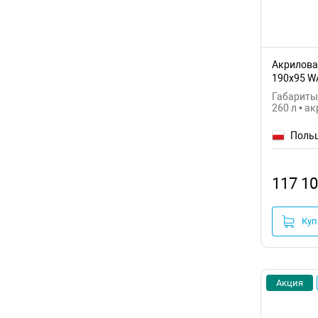
Акриловая
190x95 W
Габариты:
260 л • а
Поль
117 10
Куп
Акция