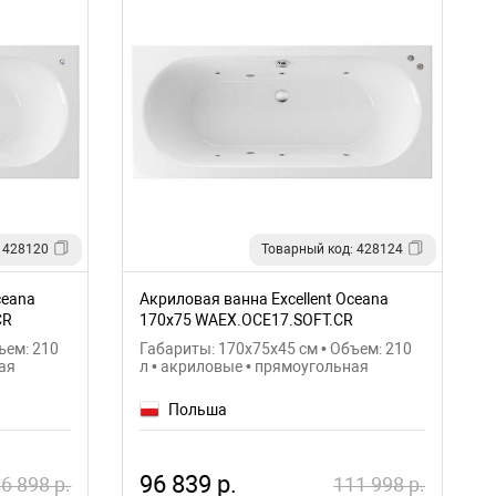
 428120
Товарный код: 428124
ceana
Акриловая ванна Excellent Oceana
CR
170x75 WAEX.OCE17.SOFT.CR
ъем: 210
Габариты: 170x75x45 см • Объем: 210
ая
л • акриловые • прямоугольная
Польша
96 839 р.
6 898 р.
111 998 р.