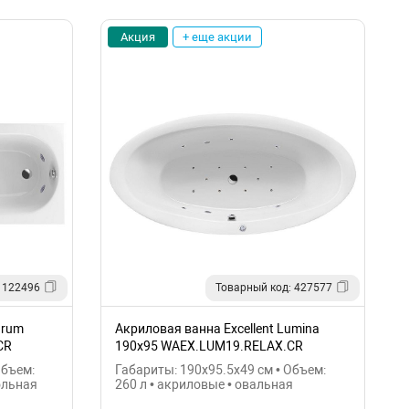
Акция
+ еще акции
 122496
Товарный код: 427577
urum
Акриловая ванна Excellent Lumina
CR
190x95 WAEX.LUM19.RELAX.CR
Объем:
Габариты: 190x95.5x49 см • Объем:
ольная
260 л • акриловые • овальная