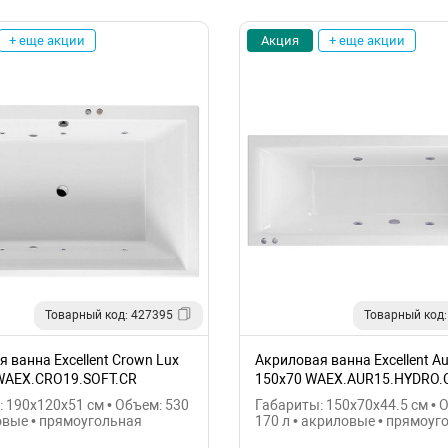
+ еще акции
Акция
+ еще акции
Товарный код: 427395
Товарный код:
 ванна Excellent Crown Lux
Акриловая ванна Excellent A
WAEX.CRO19.SOFT.CR
150x70 WAEX.AUR15.HYDRO.
 190x120x51 см • Объем: 530
Габариты: 150x70x44.5 см • 
овые • прямоугольная
170 л • акриловые • прямоуг