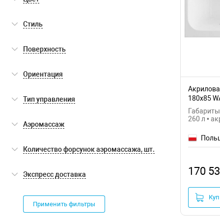
белый
(182)
Стиль
черный
современный
(182)
Поверхность
глянцевая
(182)
Ориентация
Акриловая
универсальная
(182)
180x85 W
Тип управления
Габариты:
левая
260 л • а
сенсорное
(31)
Аэромассаж
правая
Поль
пневматическое
(94)
есть
(88)
Количество форсунок аэромассажа, шт.
электронное
(57)
нет
(94)
170 53
10
(8)
Экспресс доставка
11
(76)
Экспресс доставка
(0)
Куп
Применить фильтры
12
(4)