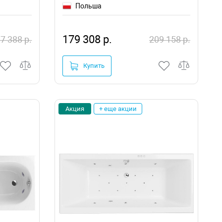
Польша
179 308 р.
7 388 р.
209 158 р.
Купить
Акция
+ еще акции