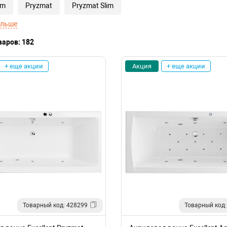
im
Pryzmat
Pryzmat Slim
ольше
варов: 182
+ еще акции
Акция
+ еще акции
Товарный код: 428299
Товарный код: