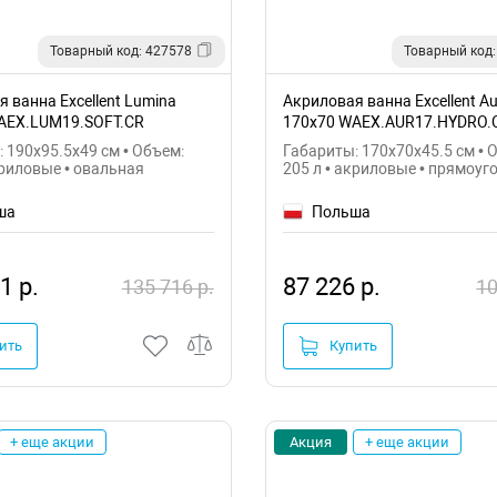
Товарный код: 427578
Товарный код:
 ванна Excellent Lumina
Акриловая ванна Excellent A
AEX.LUM19.SOFT.CR
170x70 WAEX.AUR17.HYDRO.
 190x95.5x49 см • Объем:
Габариты: 170x70x45.5 см • 
криловые • овальная
205 л • акриловые • прямоуг
ша
Польша
1 р.
87 226 р.
135 716 р.
10
ить
Купить
+ еще акции
Акция
+ еще акции