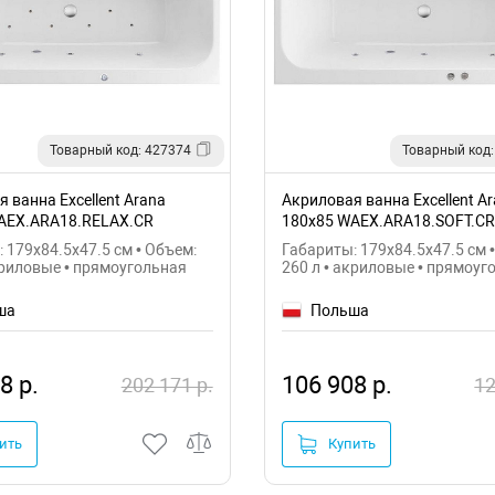
Товарный код: 427374
Товарный код:
 ванна Excellent Arana
Акриловая ванна Excellent A
AEX.ARA18.RELAX.CR
180x85 WAEX.ARA18.SOFT.CR
 179x84.5x47.5 см • Объем:
Габариты: 179x84.5x47.5 см 
криловые • прямоугольная
260 л • акриловые • прямоуг
ша
Польша
8 р.
106 908 р.
202 171 р.
12
ить
Купить