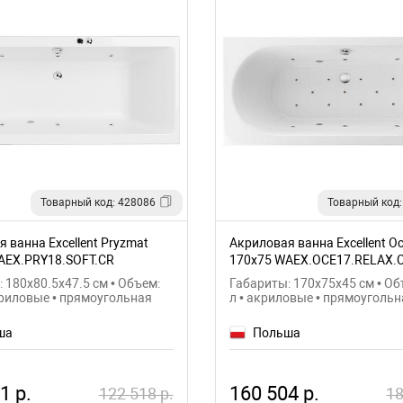
Товарный код: 428086
Товарный код:
 ванна Excellent Pryzmat
Акриловая ванна Excellent O
AEX.PRY18.SOFT.CR
170x75 WAEX.OCE17.RELAX.
 180x80.5x47.5 см • Объем:
Габариты: 170x75x45 см • Об
криловые • прямоугольная
л • акриловые • прямоугольн
ша
Польша
1 р.
160 504 р.
122 518 р.
18