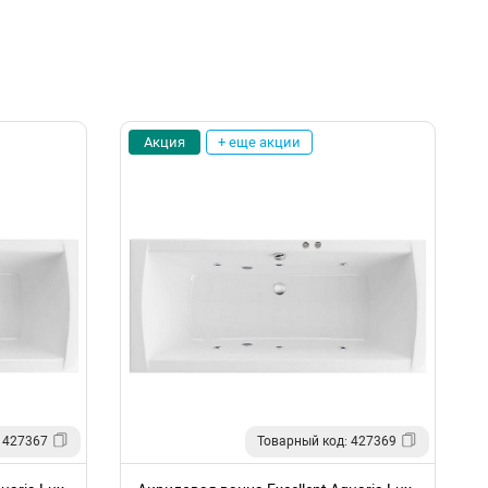
Акция
+ еще акции
 427367
Товарный код: 427369