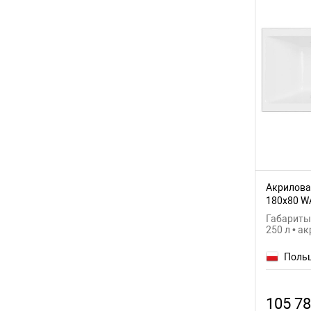
Акриловая
180x80 W
Габариты:
250 л • а
Поль
105 78