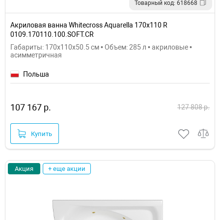
Товарный код: 618668
Акриловая ванна Whitecross Aquarella 170x110 R
0109.170110.100.SOFT.CR
Габариты: 170x110x50.5 см • Объем: 285 л • акриловые •
асимметричная
Польша
107 167 р.
127 808 р.
Купить
Акция
+ еще акции