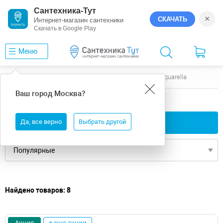
Сантехника-Тут
×
СКАЧАТЬ
Интернет-магазин сантехники
Скачать в Google Play
Меню
Главная
Ванны
6
Whitecross
Aquarella
Ваш город
Москва
?
6 ванны Whitecross Aquarella
Да, все верно
Применить фильтры
Выбрать другой
Найдено товаров: 8
Акция
+ еще акции