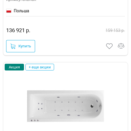
Польша
136 921 р.
159 153 р.
Купить
Акция
+ еще акции