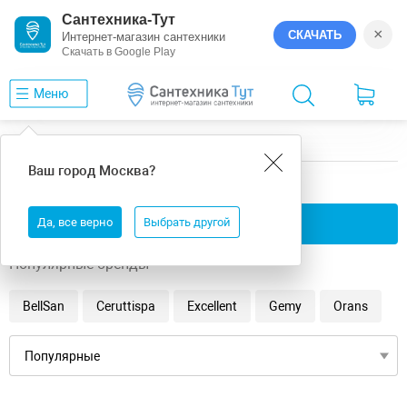
Сантехника-Тут
×
СКАЧАТЬ
Интернет-магазин сантехники
Скачать в Google Play
Меню
Главная
Ванны
10
Ваш город
Москва
?
10 ванны
Да, все верно
Применить фильтры
Выбрать другой
Популярные бренды
BellSan
Ceruttispa
Excellent
Gemy
Orans