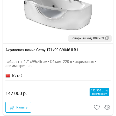
Товарный код: 002769
Акриловая ванна Gemy 171х99 G9046 II B L
Габариты: 171x99x46 см • Объем: 220 л • акриловые •
асимметричная
Китай
132 300 р. по
147 000 р.
промокоду
Купить