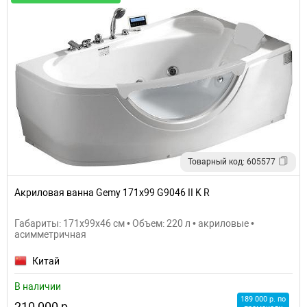
Товарный код: 605577
Акриловая ванна Gemy 171x99 G9046 II K R
Габариты: 171x99x46 см • Объем: 220 л • акриловые •
асимметричная
Китай
В наличии
189 000 р. по
210 000 р.