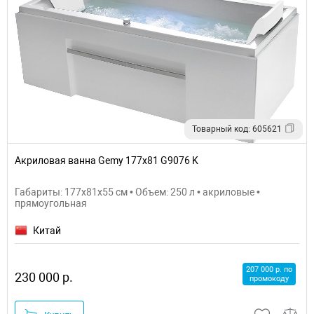
Товарный код: 605621
Акриловая ванна Gemy 177x81 G9076 K
Габариты: 177x81x55 см • Объем: 250 л • акриловые •
прямоугольная
Китай
207 000 р. по
230 000 р.
промокоду