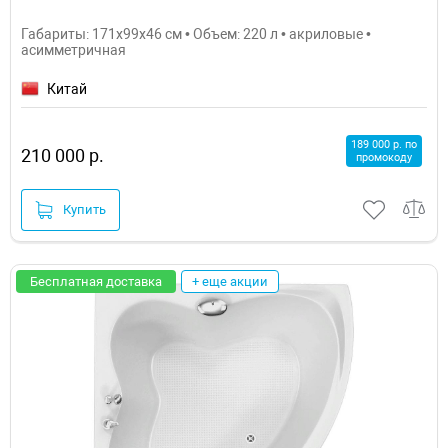
Габариты: 171x99x46 см • Объем: 220 л • акриловые •
асимметричная
Китай
189 000 р. по
210 000 р.
промокоду
Купить
Бесплатная доставка
+ еще акции