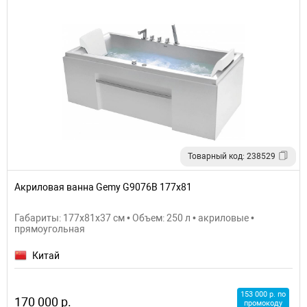
Товарный код: 238529
Акриловая ванна Gemy G9076B 177х81
Габариты: 177x81x37 см • Объем: 250 л • акриловые •
прямоугольная
Китай
153 000 р. по
170 000 р.
промокоду