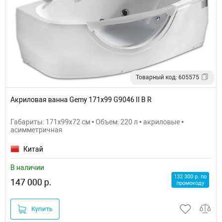
Товарный код: 605575
Акриловая ванна Gemy 171x99 G9046 II B R
Габариты: 171x99x72 см • Объем: 220 л • акриловые •
асимметричная
Китай
В наличии
132 300 р. по
147 000 р.
промокоду
Купить