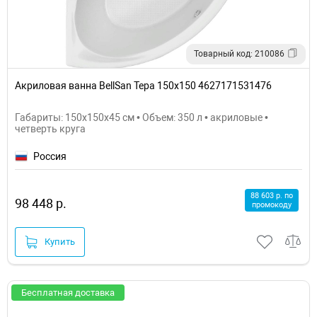
Товарный код: 210086
Акриловая ванна BellSan Тера 150x150 4627171531476
Габариты: 150x150x45 см • Объем: 350 л • акриловые •
четверть круга
Россия
88 603 р. по
98 448 р.
промокоду
Купить
Бесплатная доставка