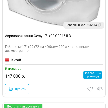
Товарный код: 605574
Акриловая ванна Gemy 171x99 G9046 II B L
Габариты: 171x99x72 см • Объем: 220 л • акриловые •
асимметричная
Китай
В наличии
132 300 р. по
147 000 р.
промокоду
Купить
Бесплатная доставка