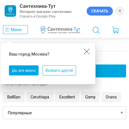
Сантехника-Тут
×
СКАЧАТЬ
Интернет-магазин сантехники
Скачать в Google Play
Меню
Главная
Ванны
10
Ваш город
Москва
?
10 ванны
Да, все верно
Применить фильтры
Выбрать другой
Популярные бренды
BellSan
Ceruttispa
Excellent
Gemy
Orans