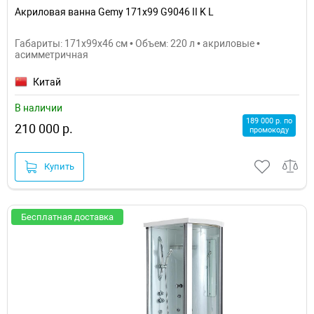
Акриловая ванна Gemy 171x99 G9046 II K L
Габариты: 171x99x46 см • Объем: 220 л • акриловые •
асимметричная
Китай
В наличии
189 000 р. по
210 000 р.
промокоду
Купить
Бесплатная доставка