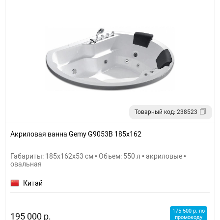
Товарный код: 238523
Акриловая ванна Gemy G9053B 185х162
Габариты: 185x162x53 см • Объем: 550 л • акриловые •
овальная
Китай
175 500 р. по
195 000 р.
промокоду