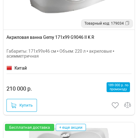
Товарный код: 179034
Акриловая ванна Gemy 171x99 G9046 II K R
Габариты: 171x99x46 см • Объем: 220 л • акриловые •
асимметричная
Китай
189 000 р. по
210 000 р.
промокоду
Купить
Бесплатная доставка
+ еще акции