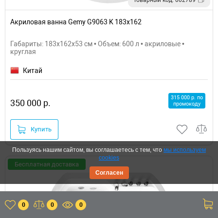
Акриловая ванна Gemy G9063 K 183х162
Габариты: 183x162x53 см • Объем: 600 л • акриловые •
круглая
Китай
315 000 р. по
350 000 р.
промокоду
Купить
Пользуясь нашим сайтом, вы соглашаетесь с тем, что
мы используем
cookies
Бесплатная доставка
Согласен
0
0
0