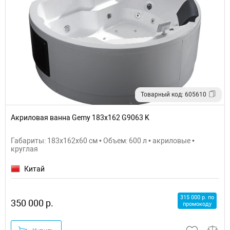
Товарный код: 605610
Акриловая ванна Gemy 183x162 G9063 K
Габариты: 183x162x60 см • Объем: 600 л • акриловые •
круглая
Китай
315 000 р. по
350 000 р.
промокоду