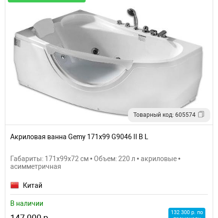
Товарный код: 605574
Акриловая ванна Gemy 171x99 G9046 II B L
Габариты: 171x99x72 см • Объем: 220 л • акриловые •
асимметричная
Китай
В наличии
132 300 р. по
147 000 р.