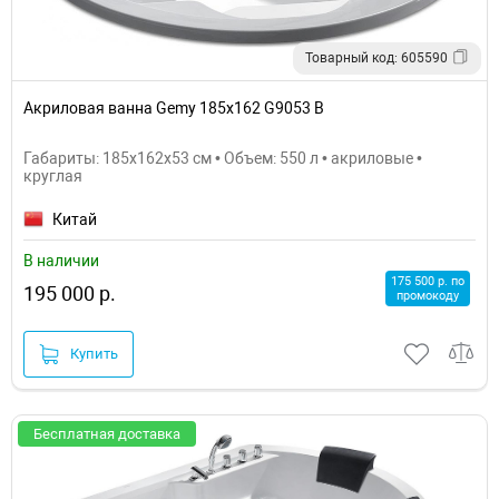
Товарный код: 605590
Акриловая ванна Gemy 185x162 G9053 B
Габариты: 185x162x53 см • Объем: 550 л • акриловые •
круглая
Китай
В наличии
175 500 р. по
195 000 р.
промокоду
Купить
Бесплатная доставка