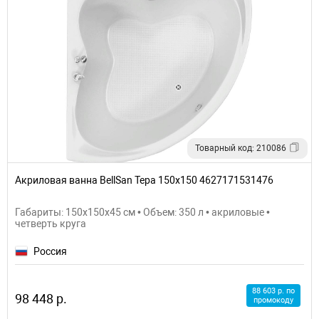
Товарный код: 210086
Акриловая ванна BellSan Тера 150x150 4627171531476
Габариты: 150x150x45 см • Объем: 350 л • акриловые •
четверть круга
Россия
88 603 р. по
98 448 р.
промокоду