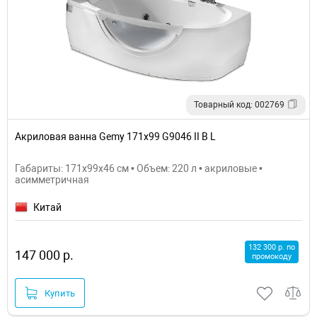
Товарный код: 002769
Акриловая ванна Gemy 171х99 G9046 II B L
Габариты: 171x99x46 см • Объем: 220 л • акриловые •
асимметричная
Китай
132 300 р. по
147 000 р.
промокоду
Купить