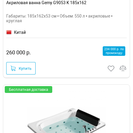
Акриловая ванна Gemy G9053 K 185х162
Габариты: 185x162x53 см • Объем: 550 л • акриловые •
круглая
Китай
234 000 р. по
260 000 р.
промокоду
Купить
Бесплатная доставка