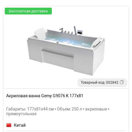
Бесплатная доставка
Товарный код: 002842
Акриловая ванна Gemy G9076 K 177х81
Габариты: 177x81x44 см • Объем: 250 л • акриловые •
прямоугольная
Китай