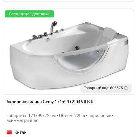
Бесплатная доставка
Товарный код: 605575
Акриловая ванна Gemy 171x99 G9046 II B R
Габариты: 171x99x72 см • Объем: 220 л • акриловые •
асимметричная
Китай