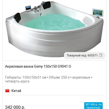
Товарный код: 605571
Акриловая ванна Gemy 150x150 G9041 O
Габариты: 150x150x51 см • Объем: 250 л • акриловые •
четверть круга
Китай
307 800 р. по
342 000 р.
промокоду