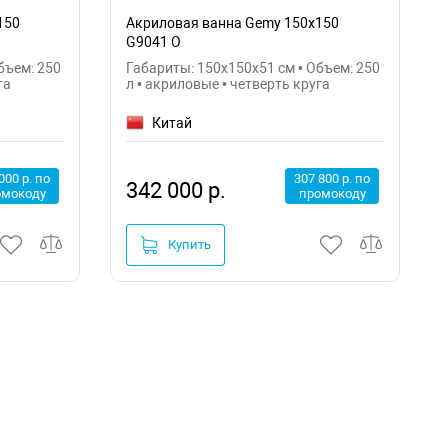
150
Акриловая ванна Gemy 150x150
G9041 O
бъем: 250
Габариты: 150x150x51 см • Объем: 250
га
л • акриловые • четверть круга
Китай
000 р. по
307 800 р. по
342 000 р.
омокоду
промокоду
Купить