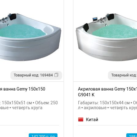
Товарный код: 169484
Товарный код:
я ванна Gemy 150х150
Акриловая ванна Gemy 150х
G9041 K
 150x150x51 см • Объем: 250
Габариты: 150x150x44 см • О
овые • четверть круга
л • акриловые • четверть кру
й
Китай
142 200 р. по
198 