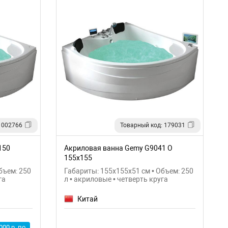
 002766
Товарный код: 179031
150
Акриловая ванна Gemy G9041 O
155х155
бъем: 250
Габариты: 155x155x51 см • Объем: 250
га
л • акриловые • четверть круга
Китай
000 р. по