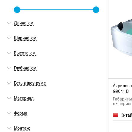
Длина, см
Ширина, см
Высота, см
Глубина, см
Есть в шоу-руме
Акрилова
G9041 B
Есть в шоу-руме
(0)
Материал
Габариты:
л • акрил
акрил
(6)
Форма
Кита
четверть круга
(6)
Монтаж