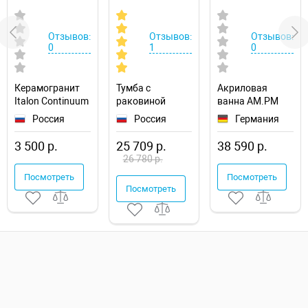
Отзывов:
Отзывов:
Отзывов:
0
1
0
Керамогранит
Тумба с
Акриловая
Italon Continuum
раковиной
ванна AM.PM
Полар
Aquaton Сканди
Func 170х70
Россия
Россия
Германия
610010002677
90
W84A-170-070W-
1A2519K0SD010
A
3 500 р.
25 709 р.
38 590 р.
подвесная
26 780 р.
Посмотреть
Посмотреть
Посмотреть