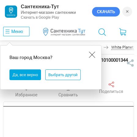
Сантехника-Тут
×
СКАЧАТЬ
Интернет-магазин сантехники
Скачать в Google Play
Меню
Главная
Керамическая плитка
GlobalTile
White Planet 
Ваш город
Москва
?
Керамическая плитка GlobalTile White Planet 10100001344
Белый Глянцевая 25х60 см
Да, все верно
Выбрать другой
Поделиться
Избранное
Сравнить