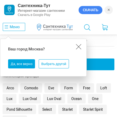
Сантехника-Тут
×
СКАЧАТЬ
Интернет-магазин сантехники
Скачать в Google Play
Меню
Главная
Ванны
универсальная
Bette
Ваш город
Москва
?
универсальная ванны Bette
Да, все верно
Применить фильтры
Выбрать другой
Коллекции бренда
Arco
Comodo
Eve
Form
Free
Loft
Lux
Lux Oval
Lux Oval
Ocean
One
Pond Silhouette
Select
Starlet
Starlet Spirit