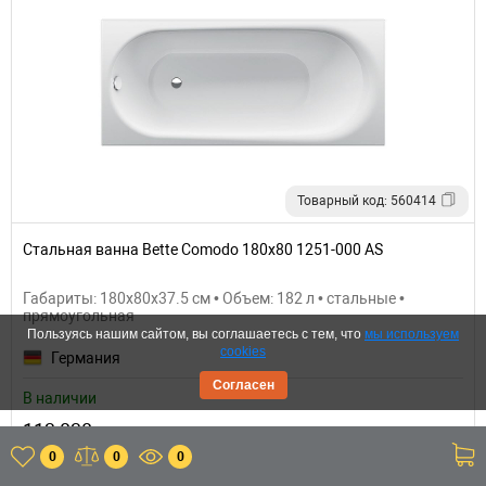
Товарный код: 560414
Стальная ванна Bette Comodo 180x80 1251-000 AS
Габариты: 180x80x37.5 см • Объем: 182 л • стальные •
прямоугольная
Пользуясь нашим сайтом, вы соглашаетесь с тем, что
мы используем
cookies
Германия
Согласен
В наличии
113 838 р.
0
0
0