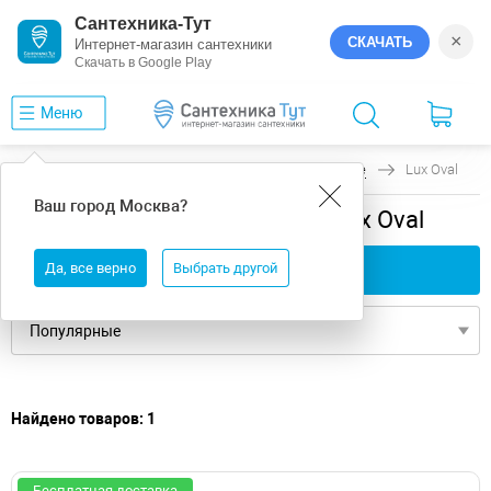
Сантехника-Тут
×
СКАЧАТЬ
Интернет-магазин сантехники
Скачать в Google Play
Меню
Главная
Ванны
универсальная
Bette
Lux Oval
Ваш город
Москва
?
универсальная ванны Bette Lux Oval
Да, все верно
Применить фильтры
Выбрать другой
Найдено товаров: 1
Бесплатная доставка