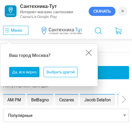
Сантехника-Тут
×
СКАЧАТЬ
Интернет-магазин сантехники
Скачать в Google Play
Меню
Главная
Ванны
универсальная
Ваш город
Москва
?
универсальная ванны
Да, все верно
Применить фильтры
Выбрать другой
Популярные бренды
AM.PM
BelBagno
Cezares
Jacob Delafon
Vince