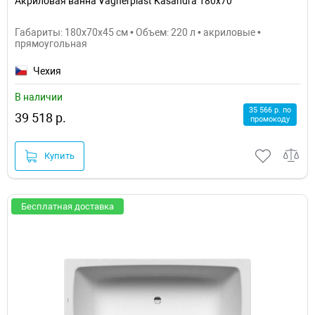
Акриловая ванна Vagnerplast Kasandra 180x70
Габариты: 180x70x45 см • Объем: 220 л • акриловые •
прямоугольная
Чехия
В наличии
35 566 р. по
39 518 р.
промокоду
Купить
Бесплатная доставка