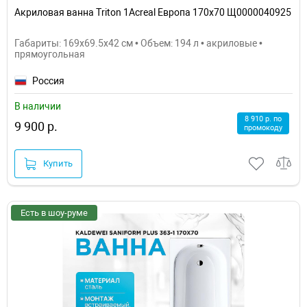
Акриловая ванна Triton 1Acreal Европа 170x70 Щ0000040925
Габариты: 169x69.5x42 см • Объем: 194 л • акриловые •
прямоугольная
Россия
В наличии
8 910 р. по
9 900 р.
промокоду
Купить
Есть в шоу-руме