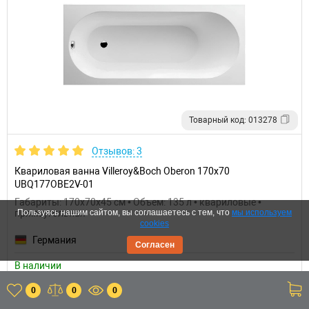
Товарный код: 013278
Отзывов: 3
Квариловая ванна Villeroy&Boch Oberon 170x70
UBQ177OBE2V-01
Габариты: 170x70x45 см • Объем: 135 л • квариловые •
прямоугольная
Пользуясь нашим сайтом, вы соглашаетесь с тем, что
мы используем
cookies
Германия
Согласен
В наличии
85 663 р.
0
0
0