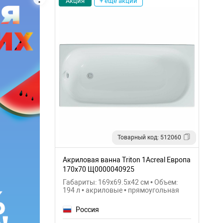
Акция
+ еще акции
Товарный код: 512060
Акриловая ванна Triton 1Acreal Европа
170x70 Щ0000040925
Габариты: 169x69.5x42 см • Объем:
194 л • акриловые • прямоугольная
Россия