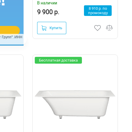
В наличии
8 910 р. по
9 900 р.
промокоду
Купить
 Групп". ИНН
Бесплатная доставка