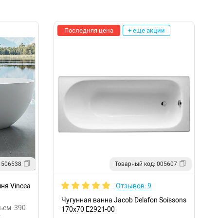
Последняя цена
+ еще акции
 506538
Товарный код: 005607
ня Vincea
Отзывов: 9
Чугунная ванна Jacob Delafon Soissons
ъем: 390
170x70 E2921-00
•