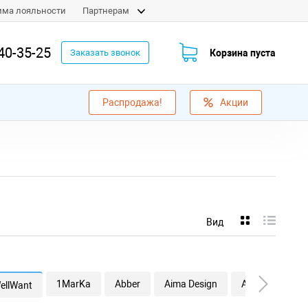
мма лояльности
Партнерам
40-35-25
Корзина пуста
Заказать звонок
Распродажа!
Акции
Вид
1MarKa
Abber
Aima Design
Alba Spa
A
ellWant