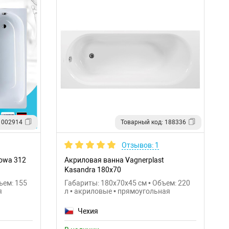
 002914
Товарный код: 188336
Отзывов: 1
rowa 312
Акриловая ванна Vagnerplast
Kasandra 180x70
ъем: 155
Габариты: 180x70x45 см • Объем: 220
я
л • акриловые • прямоугольная
Чехия