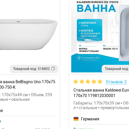
Товарный код: 518802
Товарный код:
я ванна BelBagno Uno 170x75
Отзывов: 2
00-750-K
Стальная ванна Kaldewei Eu
 170x75x44 см • Объем: 259
170x70 119812030001
овые • овальная
Габариты: 170x70x39 см • Об
л • стальные • прямоугольна
ия
Германия
и