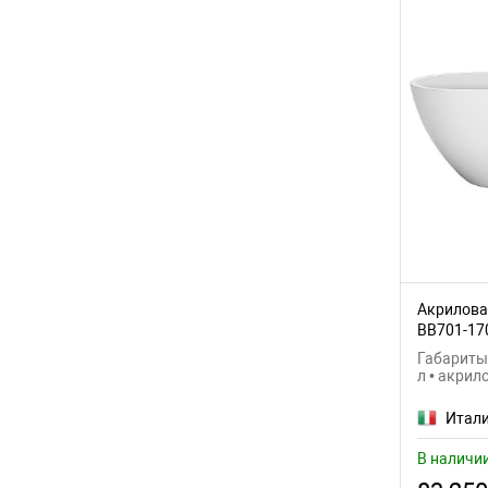
Melodia della vita
(19)
Migliore
(55)
Niagara
(6)
Nofer
(1)
Orans
(6)
Poseidon
(8)
Pucsho
(3)
Акрилова
Ravak
(67)
BB701-17
Габариты:
Relisan
(52)
л • акрил
Riho
(115)
Итал
Roca
(42)
В наличи
Salini
(72)