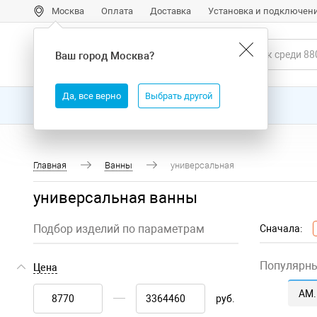
Москва
Оплата
Доставка
Установка и подключен
Ваш город
Москва
?
Да, все верно
Выбрать другой
Все товары
Бренды
Главная
Ванны
универсальная
универсальная ванны
Подбор изделий по параметрам
Сначала:
Популярн
Цена
AM
руб.