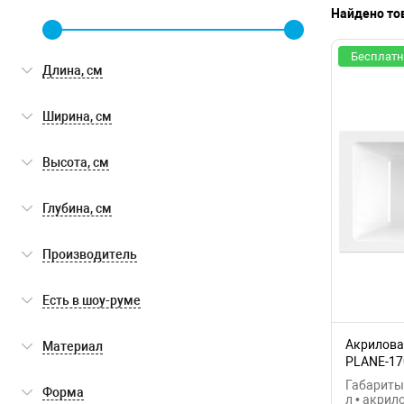
Найдено то
Бесплатн
Длина, см
Ширина, см
Высота, см
Глубина, см
Производитель
AM.PM
(51)
Есть в шоу-руме
BelBagno
(58)
Есть в шоу-руме
(36)
Акриловая
Материал
Cezares
(60)
PLANE-17
акрил
(3094)
Габариты:
Форма
Jacob Delafon
(94)
л • акрил