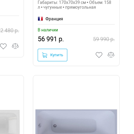
Габариты: 170x70x39 см • Объем: 158
л • чугунные • прямоугольная
Франция
В наличии
2 480 р.
56 991 р.
59 990 р.
Купить