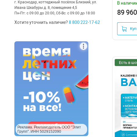
г. Краснодар, коттеджный посёлок Близкий, ул.
В наличи
DIWO
(48)
9
Ивана Шкабуры д. 8, помещение 4,5
89 960
Пн-Пт: с 09:00 до 20:00, Сб-Вс: с 09:00 до 18:00
Domani-Spa
(2)
11
Хотите уточнить наличие?
8 800 222-17-62
Duravit
(6)
Куп
Elegansa
(4)
Erlit
(7)
Esbano
(6)
Есть в шо
Excellent
(538)
Gemy
(59)
Goldman
(11)
Good Door
(1)
Grossman
(53)
Реклама. Рекламодатель ООО "Элит
Групп". ИНН 5029152090
Gruppo Treesse
(17)