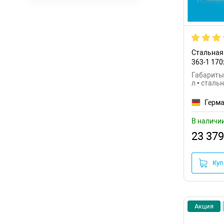
Holbi
(8)
Ideal Standard
(23)
Kaiser
(14)
Стальная 
363-1 17
Kaldewei
(59)
Габариты:
л • сталь
Kerasan
(5)
Герм
Kludi
(9)
В наличи
Koller Pool
(40)
23 379
Kolpa San
(9)
Laufen
(12)
Куп
Lavinia Boho
(90)
Loranto
(21)
Акция
Marka One
(55)