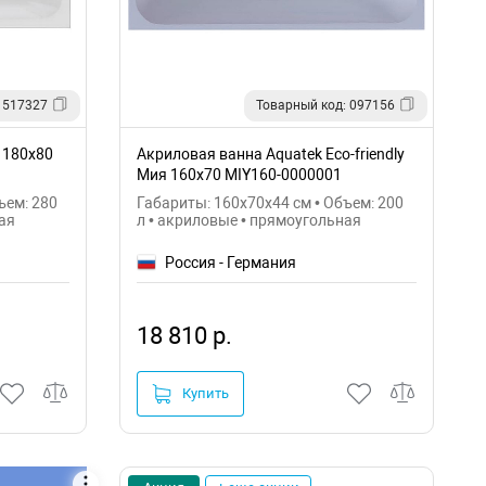
 517327
Товарный код: 097156
a 180х80
Акриловая ванна Aquatek Eco-friendly
Мия 160x70 MIY160-0000001
ъем: 280
Габариты: 160x70x44 см • Объем: 200
ая
л • акриловые • прямоугольная
Россия - Германия
18 810 р.
Купить