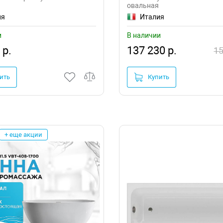
овальная
ия
Италия
и
В наличии
 р.
137 230 р.
15
ить
Купить
+ еще акции