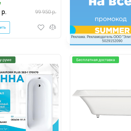
и
 р.
99 950 р.
ить
Реклама. Рекламодатель ООО "Элит
5029152090
у-руме
Бесплатная доставка