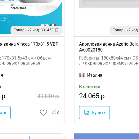
Товарный код: 331453
Товарный код:
 ванна Vincea 170x81.5 VBT-
Акриловая ванна Azario Bell
AV.0020180
 170x81.5x43 см • Объем:
Габариты: 180x80x44 см • Об
криловые • овальная
л • акриловые • прямоугольн
ия
Италия
и
В наличии
 р.
24 065 р.
80 810 р.
ить
Купить