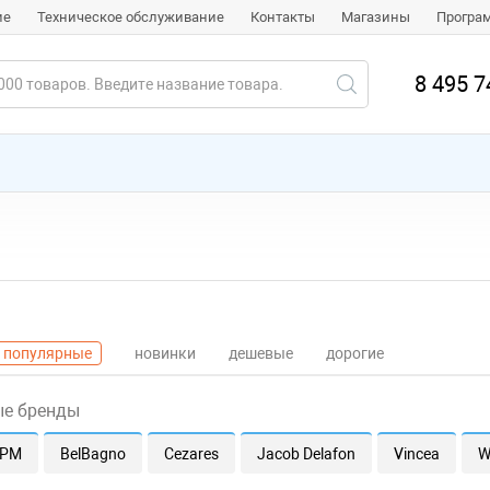
ие
Техническое обслуживание
Контакты
Магазины
Програ
8 495 7
популярные
новинки
дешевые
дорогие
ые бренды
.PM
BelBagno
Cezares
Jacob Delafon
Vincea
W