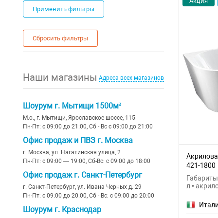
Акция
Black&White
(28)
Беларусь
(67)
10
(37)
Применить фильтры
желтый
(1)
11
(276)
BLB
(22)
Швейцария
(41)
12
(122)
бронза
(2)
12
(30)
Сбросить фильтры
Byon
(15)
Китай
(92)
13
(2)
золото
(2)
16
(12)
Castalia
(1)
Россия - Германия
(139)
14
(210)
хром
(2)
17
(7)
Наши магазины
Cersanit
(10)
Адреса всех магазинов
Нидерланды
(115)
15
(6)
нержавеющая сталь
(1)
20
(2)
Ceruttispa
(26)
Испания
(49)
16
(47)
фиолетовый
(2)
24
(72)
Шоурум г. Мытищи 1500м²
Corpa Nera
(24)
17
(1)
М.о., г. Мытищи, Ярославское шоссе, 115
оранжевый
(1)
14
Пн-Пт: с 09:00 до 21:00, Сб - Вс с 09:00 до 21:00
Creavit
(22)
18
(76)
Офис продаж и ПВЗ г. Москва
Creo Ceramique
(2)
г. Москва, ул. Нагатинская улица, 2
19
(6)
Акриловая
Пн-Пт: с 09:00 — 19:00, Сб-Вс: с 09:00 до 18:00
421-1800
Creto
(79)
20
(2)
Офис продаж г. Санкт-Петербург
Габариты:
л • акрил
г. Санкт-Петербург, ул. Ивана Черных д. 29
Deante
(3)
36
(72)
Пн-Пт: с 09:00 до 20:00, Сб - Вс: с 09:00 до 20:00
Итал
Delice
(447)
Шоурум г. Краснодар
7