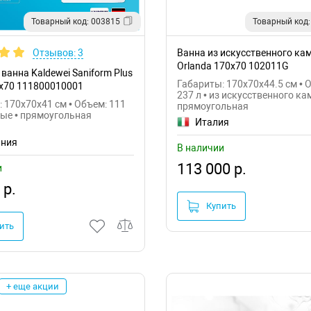
Товарный код: 003815
Товарный код:
Отзывов: 3
Ванна из искусственного камн
Orlanda 170х70 102011G
ванна Kaldewei Saniform Plus
Габариты: 170x70x44.5 см • 
0x70 111800010001
237 л • из искусственного ка
 170x70x41 см • Объем: 111
прямоугольная
ные • прямоугольная
Италия
ания
В наличии
113 000 р.
и
 р.
Купить
ить
+ еще акции