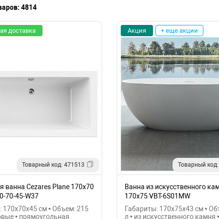
варов: 4814
ая доставка
Акция
+ еще акции
Товарный код: 471513
Товарный код:
 ванна Cezares Plane 170x70
Ванна из искусственного кам
0-70-45-W37
170x75 VBT-6S01MW
 170x70x45 см • Объем: 215
Габариты: 170x75x43 см • Об
овые • прямоугольная
л • из искусственного камня 