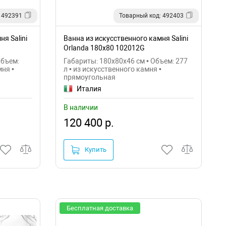
 492391
Товарный код: 492403
я Salini
Ванна из искусственного камня Salini
Orlanda 180х80 102012G
Объем:
Габариты: 180x80x46 см • Объем: 277
мня •
л • из искусственного камня •
прямоугольная
Италия
В наличии
120 400 р.
Купить
Бесплатная доставка