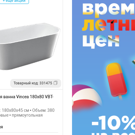
+ еще акции
Товарный код: 331475
 ванна Vincea 180x80 VBT-
 180x80x45 см • Объем: 380
овые • прямоугольная
ия