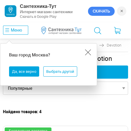
Сантехника-Тут
×
СКАЧАТЬ
Интернет-магазин сантехники
Скачать в Google Play
Меню
Главная
Ванны
универсальная
Riho
Devotion
Ваш город
Москва
?
универсальная ванны Riho Devotion
Да, все верно
Применить фильтры
Выбрать другой
Найдено товаров: 4
Бесплатная доставка