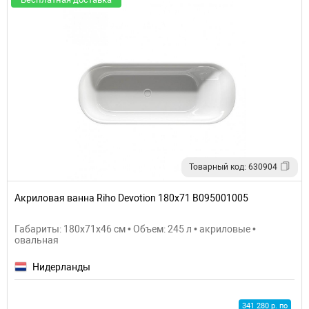
Товарный код: 630904
Акриловая ванна Riho Devotion 180х71 B095001005
Габариты: 180x71x46 см • Объем: 245 л • акриловые •
овальная
Нидерланды
341 280 р. по