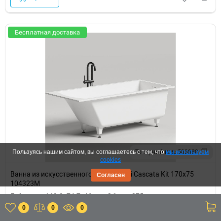
Бесплатная доставка
Товарный код: 503080
Пользуясь нашим сайтом, вы соглашаетесь с тем, что
мы используем
cookies
Ванна из искусственного камня Salini Cascata Kit 170х75
Согласен
104323M
Габариты: 169.8x74.7x46 см • Объем: 275 л • из
искусственного камня • прямоугольная
0
0
0