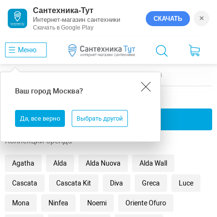
Сантехника-Тут
×
СКАЧАТЬ
Интернет-магазин сантехники
Скачать в Google Play
Меню
Главная
Ванны
универсальная
Salini
Ваш город
Москва
?
универсальная ванны Salini
Да, все верно
Применить фильтры
Выбрать другой
Коллекции бренда
Agatha
Alda
Alda Nuova
Alda Wall
Cascata
Cascata Kit
Diva
Greca
Luce
Mona
Ninfea
Noemi
Oriente Ofuro