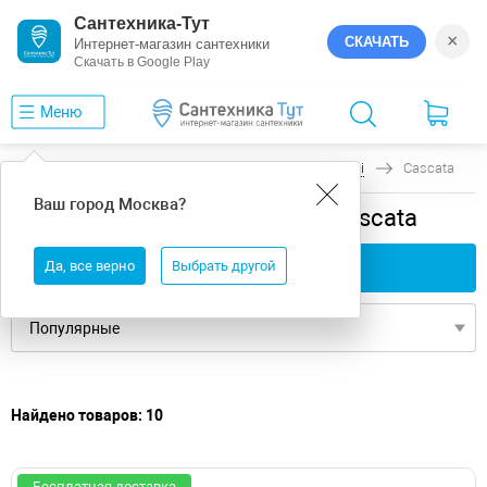
Сантехника-Тут
×
СКАЧАТЬ
Интернет-магазин сантехники
Скачать в Google Play
Меню
Главная
Ванны
универсальная
Salini
Cascata
Ваш город
Москва
?
универсальная ванны Salini Cascata
Да, все верно
Применить фильтры
Выбрать другой
Найдено товаров: 10
Бесплатная доставка