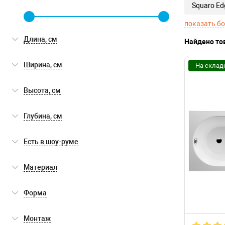
Squaro Ed
показать б
Длина, см
Найдено то
Ширина, см
На склад
Высота, см
Глубина, см
Есть в шоу-руме
Есть в шоу-руме
(1)
Материал
акрил
(2)
Форма
кварил
(16)
прямоугольная
(18)
Монтаж