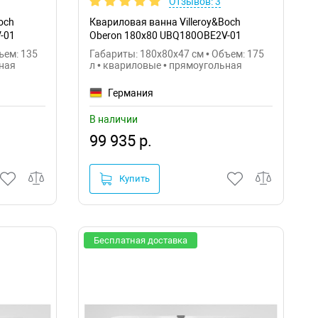
Отзывов: 3
och
Квариловая ванна Villeroy&Boch
-01
Oberon 180x80 UBQ180OBE2V-01
ъем: 135
Габариты: 180x80x47 см • Объем: 175
ьная
л • квариловые • прямоугольная
Германия
В наличии
99 935 р.
Купить
Бесплатная доставка