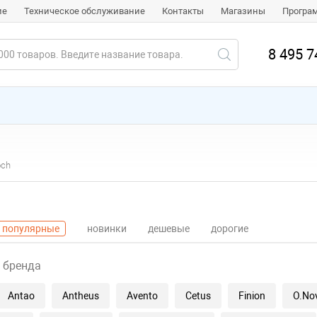
ие
Техническое обслуживание
Контакты
Магазины
Програ
8 495 7
och
популярные
новинки
дешевые
дорогие
 бренда
Antao
Antheus
Avento
Cetus
Finion
O.No