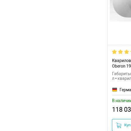
Кварилова
Oberon 1
Габариты:
л • квари
Герм
В наличи
118 03
Куп