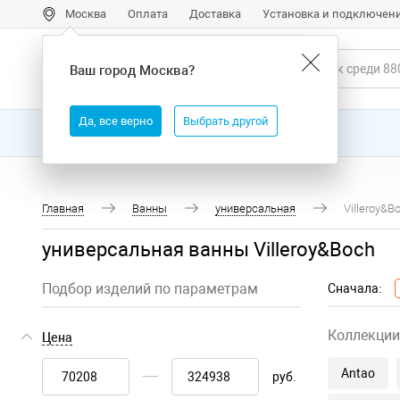
Москва
Оплата
Доставка
Установка и подключен
Ваш город
Москва
?
Да, все верно
Выбрать другой
Все товары
Бренды
Главная
Ванны
универсальная
Villeroy&B
универсальная ванны Villeroy&Boch
Подбор изделий по параметрам
Сначала:
Коллекции
Цена
Antao
руб.