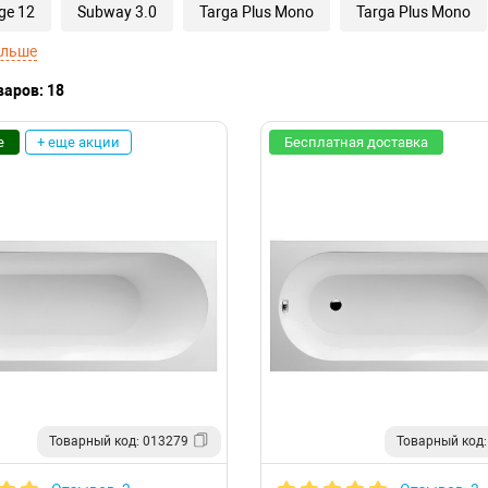
ge 12
Subway 3.0
Targa Plus Mono
Targa Plus Mono
ольше
варов: 18
е
+ еще акции
Бесплатная доставка
Товарный код: 013279
Товарный код: