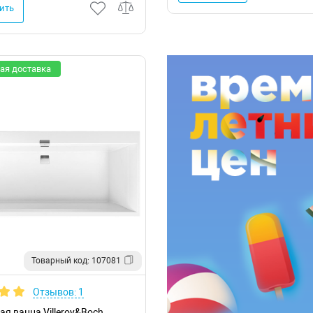
ить
ая доставка
Товарный код: 107081
Отзывов: 1
я ванна Villeroy&Boch