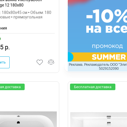
ge 12 180x80
QE2DV-01
 180x80x45 см • Объем: 180
ловые • прямоугольная
ания
и
5 р.
ить
Реклама. Рекламодатель ООО "Элит
5029152090
ая доставка
Бесплатная доставка