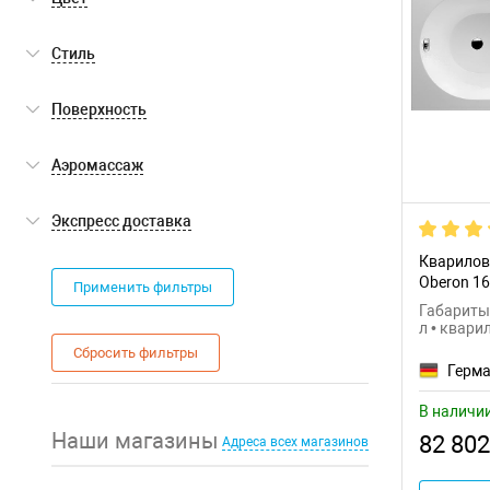
белый
(18)
Стиль
современный
(18)
Поверхность
глянцевая
(18)
Аэромассаж
нет
(18)
Экспресс доставка
Кварилова
Экспресс доставка
(1)
Oberon 1
Применить фильтры
Габариты:
л • квари
Сбросить фильтры
Герм
В наличи
Наши магазины
82 802
Адреса всех магазинов