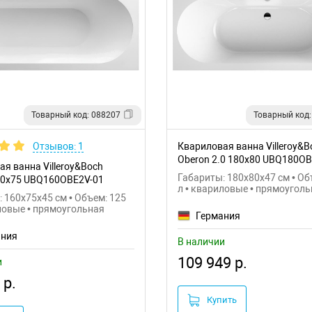
Товарный код: 088207
Товарный код:
Отзывов: 1
Квариловая ванна Villeroy&B
Oberon 2.0 180x80 UBQ180O
я ванна Villeroy&Boch
Габариты: 180x80x47 см • Об
60x75 UBQ160OBE2V-01
л • квариловые • прямоугол
 160x75x45 см • Объем: 125
ловые • прямоугольная
Германия
ания
В наличии
109 949 р.
и
 р.
Купить