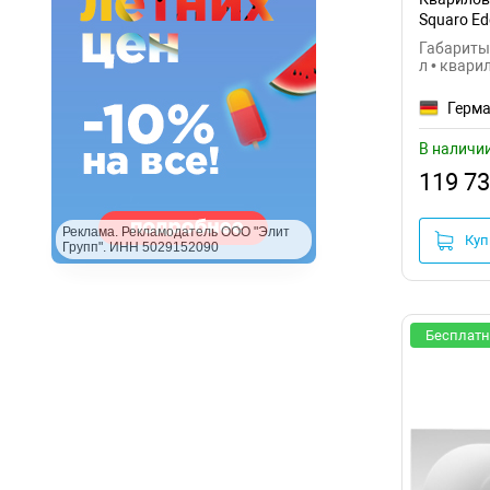
Squaro Ed
UBQ180S
Габариты:
л • квари
Герм
В наличи
119 73
Реклама. Рекламодатель ООО "Элит
Куп
Групп". ИНН 5029152090
Бесплатн