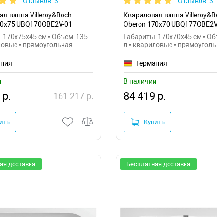
Отзывов: 3
Отзывов: 3
я ванна Villeroy&Boch
Квариловая ванна Villeroy&B
70x75 UBQ170OBE2V-01
Oberon 170x70 UBQ177OBE2V
 170x75x45 см • Объем: 135
Габариты: 170x70x45 см • Об
ловые • прямоугольная
л • квариловые • прямоугол
ания
Германия
и
В наличии
 р.
84 419 р.
161 217 р.
ить
Купить
ая доставка
Бесплатная доставка