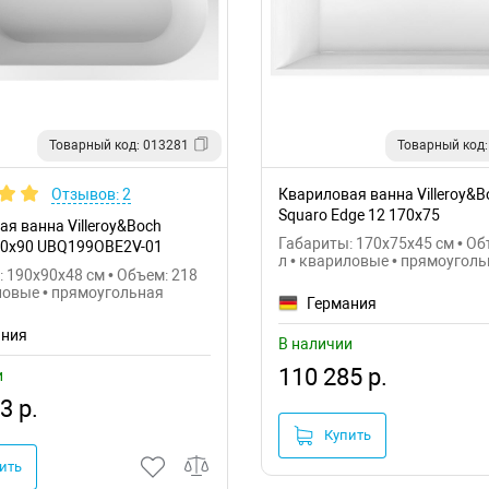
Товарный код: 013281
Товарный код:
Отзывов: 2
Квариловая ванна Villeroy&B
Squaro Edge 12 170x75
я ванна Villeroy&Boch
UBQ170SQE2DV-01
Габариты: 170x75x45 см • Об
90x90 UBQ199OBE2V-01
л • квариловые • прямоугол
 190x90x48 см • Объем: 218
ловые • прямоугольная
Германия
ания
В наличии
110 285 р.
и
3 р.
Купить
ить