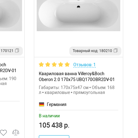
 170121
Товарный код: 180210
och
Отзывов: 1
BR2DV-01
Квариловая ванна Villeroy&Boch
ъем: 190
Oberon 2.0 170x75 UBQ170OBR2DV-01
ьная
Габариты: 170x75x47 см • Объем: 168
л • квариловые • прямоугольная
Германия
В наличии
105 438 р.