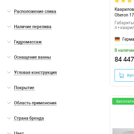
асимметричная
пристенный
(16)
Кварилова
Расположение слива
Oberon 1
встраиваемый
(4)
Габариты:
сбоку
(5)
Наличие перелива
л • квари
по центру
(13)
есть
(18)
Герм
Гидромассаж
В наличи
нет
(18)
Оснащение ванны
84 447
слив-перелив
(12)
Угловая конструкция
Куп
ножки
(15)
нет
(18)
Покрытие
да
антискользящее
(3)
Бесплатн
Область применения
без покрытия
(15)
для бытового использования
(18)
Страна бренда
Германия
(18)
Цвет