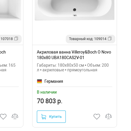
 107018
Товарный код: 109014
och
Акриловая ванна Villeroy&Boch O Novo
180x80 UBA180CAS2V-01
ъем: 165
Габариты: 180x80x50 см • Объем: 200
ьная
л • акриловые • прямоугольная
Германия
В наличии
70 803 р.
Купить