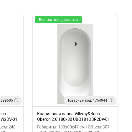
Бесплатная доставка
 399505
Товарный код: 1754944
och
Квариловая ванна Villeroy&Boch
BW2DV-01
Oberon 2.0 180x80 UBQ181OBR2DV-01
ъем: 240
Габариты: 180x80x47 см • Объем: 307
ьная
л • квариловые • прямоугольная