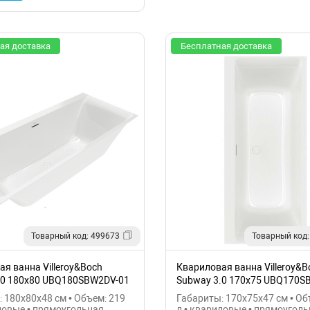
ая доставка
Бесплатная доставка
Товарный код: 499673
Товарный код:
я ванна Villeroy&Boch
Квариловая ванна Villeroy&B
.0 180x80 UBQ180SBW2DV-01
Subway 3.0 170х75 UBQ170S
 180x80x48 см • Объем: 219
Габариты: 170x75x47 см • Об
ловые • прямоугольная
л • квариловые • прямоугол