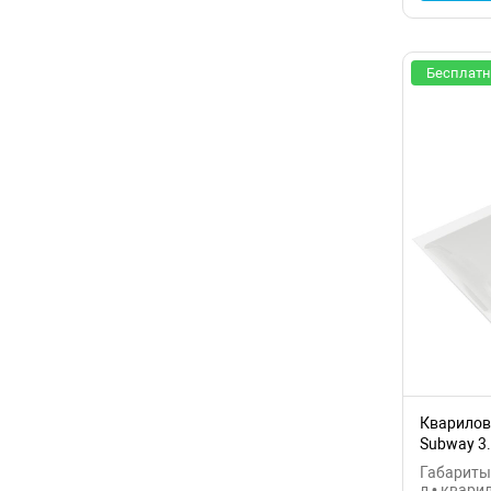
Бесплатн
Кварилова
Subway 3
Габариты:
л • квари