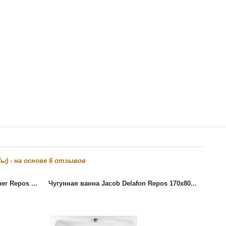
ы) - на основе
6
отзывов
er Repos ...
Чугунная ванна Jacob Delafon Repos 170x80...
Чугун