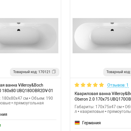
Товарный код: 170121
Товарный код:
я ванна Villeroy&Boch
Отзывов: 1
.0 180x80 UBQ180OBR2DV-01
Квариловая ванна Villeroy&B
 180x80x47 см • Объем: 190
Oberon 2.0 170x75 UBQ170O
ловые • прямоугольная
Габариты: 170x75x47 см • Об
л • квариловые • прямоугол
ания
Германия
и