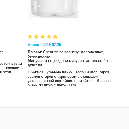
Алина - 2019-07-25
Влад 
ер
Плюсы:
Средняя по размеру, долговечная,
Плюс
белоснежная
Мину
Минусы:
я не увидела минусов, хотелось бы
достоинствам
Хотел
дешевле.
ть, прочность
сохра
в этой
Я купила чугунную ванну Jacob Delafon Repos,
чем и
взамен старой с акриловым вкладышем
не ос
установленной еще Советском Союзе. В ванне
очень приятно сидеть. Така...