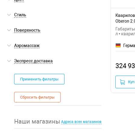
белый
(4)
Стиль
Кварилова
Oberon 2
01
современный
(4)
Габариты:
Поверхность
л • квари
глянцевая
(4)
Аэромассаж
Герм
нет
(4)
Экспресс доставка
324 93
Экспресс доставка
(0)
Применить фильтры
Куп
Сбросить фильтры
Наши магазины
Адреса всех магазинов