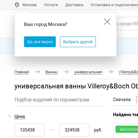
Москва
Оплата
Доставка
Установка и подключен
Ваш город
Москва
?
Да, все верно
Выбрать другой
Все товары
Бренды
Главная
Ванны
универсальная
Villeroy&B
универсальная ванны Villeroy&Boch Ob
Подбор изделий по параметрам
Сначала:
Найдено тов
Цена
Бесплатн
руб.