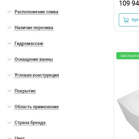
109 94
пристенный
(4)
Расположение слива
Куп
встраиваемый
(1)
сбоку
(1)
Наличие перелива
по центру
(3)
есть
(4)
Гидромассаж
Бесплатн
нет
(4)
Оснащение ванны
слив-перелив
(3)
Угловая конструкция
ножки
(3)
нет
(4)
Покрытие
антискользящее
(1)
Область применения
без покрытия
(3)
для бытового использования
(4)
Страна бренда
Германия
(4)
Цвет