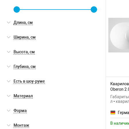
Длина, см
Ширина, см
Высота, см
Глубина, см
Есть в шоу-руме
Кварилова
Oberon 2
Есть в шоу-руме
(0)
Материал
Габариты:
л • квари
кварил
(4)
Форма
Герм
прямоугольная
(4)
В наличи
Монтаж