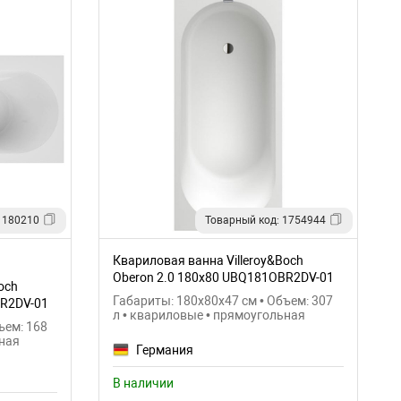
 180210
Товарный код: 1754944
Квариловая ванна Villeroy&Boch
Oberon 2.0 180x80 UBQ181OBR2DV-01
och
Габариты: 180x80x47 см • Объем: 307
BR2DV-01
л • квариловые • прямоугольная
ъем: 168
ьная
Германия
В наличии