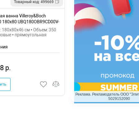
Товарный код: 499669
я ванна Villeroy&Boch
.0 180x80 UBQ180OBR9CD00V-
 180x80x46 см • Объем: 350
ловые • прямоугольная
ания
8 р.
ить
Реклама. Рекламодатель ООО "Элит
5029152090