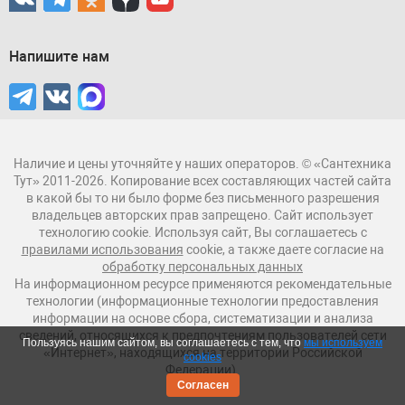
Напишите нам
Наличие и цены уточняйте у наших операторов. © «Сантехника
Тут» 2011-2026. Копирование всех составляющих частей сайта
в какой бы то ни было форме без письменного разрешения
владельцев авторских прав запрещено. Сайт использует
технологию cookie. Используя сайт, Вы соглашаетесь с
правилами использования
cookie, а также даете согласие на
обработку персональных данных
На информационном ресурсе применяются рекомендательные
технологии (информационные технологии предоставления
информации на основе сбора, систематизации и анализа
сведений, относящихся к предпочтениям пользователей сети
Пользуясь нашим сайтом, вы соглашаетесь с тем, что
мы используем
«Интернет», находящихся на территории Российской
cookies
Федерации).
Согласен