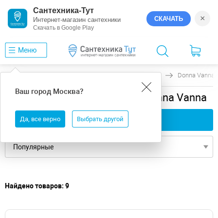
Сантехника-Тут
×
СКАЧАТЬ
Интернет-магазин сантехники
Скачать в Google Play
Меню
Главная
Ванны
универсальная
ВИЗ
Donna Vanna
Ваш город
Москва
?
универсальная ванны ВИЗ Donna Vanna
Да, все верно
Применить фильтры
Выбрать другой
Найдено товаров: 9