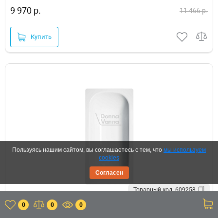
9 970 р.
11 466 р.
Купить
Пользуясь нашим сайтом, вы соглашаетесь с тем, что
мы используем
cookies
Согласен
Товарный код: 609258
0
0
0
Стальная ванна ВИЗ Donna Vanna 140x70 DV-45901