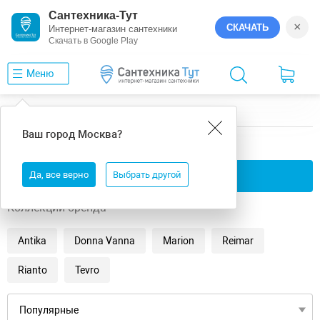
Сантехника-Тут
×
СКАЧАТЬ
Интернет-магазин сантехники
Скачать в Google Play
Меню
Главная
Ванны
универсальная
ВИЗ
Ваш город
Москва
?
универсальная ванны ВИЗ
Да, все верно
Применить фильтры
Выбрать другой
Коллекции бренда
Antika
Donna Vanna
Marion
Reimar
Rianto
Tevro