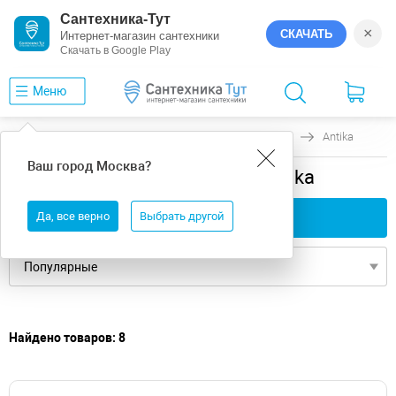
Сантехника-Тут
×
СКАЧАТЬ
Интернет-магазин сантехники
Скачать в Google Play
Меню
Главная
Ванны
универсальная
ВИЗ
Antika
Ваш город
Москва
?
универсальная ванны ВИЗ Antika
Да, все верно
Применить фильтры
Выбрать другой
Найдено товаров: 8