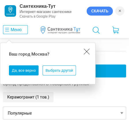
Сантехника-Тут
×
СКАЧАТЬ
Интернет-магазин сантехники
Скачать в Google Play
Меню
Главная
GlobalTile
Imperador GT
Ваш город
Москва
?
GlobalTile Imperador GT
Да, все верно
Применить фильтры
Выбрать другой
Бренд представлен в товарных группах
Керамогранит (1 тов.)