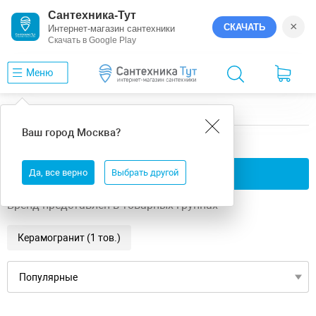
Сантехника-Тут
×
СКАЧАТЬ
Интернет-магазин сантехники
Скачать в Google Play
Меню
Главная
GlobalTile
Segovia
Ваш город
Москва
?
GlobalTile Segovia
Да, все верно
Применить фильтры
Выбрать другой
Бренд представлен в товарных группах
Керамогранит (1 тов.)